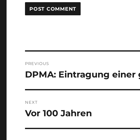
Post
PREVIOUS
navigation
DPMA: Eintragung einer 
Previous
post:
NEXT
Vor 100 Jahren
Next
post: