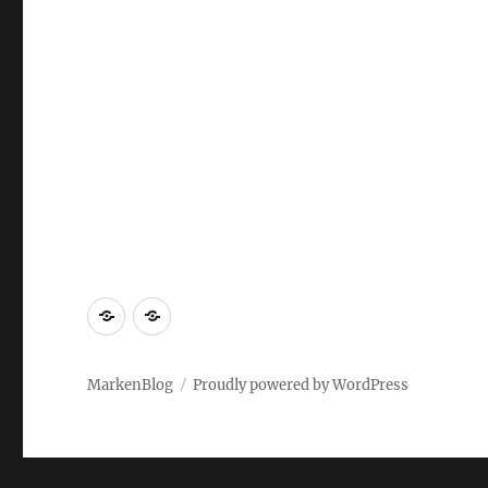
Markenrecherche
Gastbeiträge
MarkenBlog
Proudly powered by WordPress