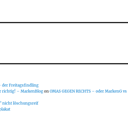
er Freitagsfindling
 richtig! – MarkenBlog
on
OMAS GEGEN RECHTS – oder MarkenG vs
 nicht löschungsreif
plakat