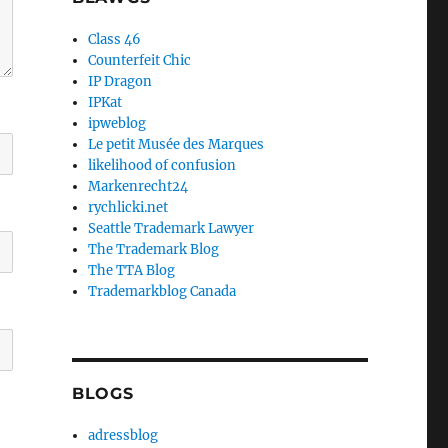
Class 46
Counterfeit Chic
IP Dragon
IPKat
ipweblog
Le petit Musée des Marques
likelihood of confusion
Markenrecht24
rychlicki.net
Seattle Trademark Lawyer
The Trademark Blog
The TTA Blog
Trademarkblog Canada
BLOGS
adressblog