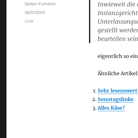
Inwieweit die
Author
Stefan Fuhrken
Instanzgericht
Posted
26/01/2010
on
Unterlassungse
Categories
Link
gestellt werd
beurteilen sein
eigentlich so e
Ähnliche Artikel
Sehr lesenswert
Sonntagslinks
Alles Käse?