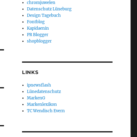
chromjuwelen
Datenschutz Lüneburg
Design Tagebuch
Fontblog
Kapidaenin
PR Blogger
shopblogger
LINKS
ipnewsflash
Lünedatenschutz
MarkenG
Markenlexikon
TC Wendisch Evern