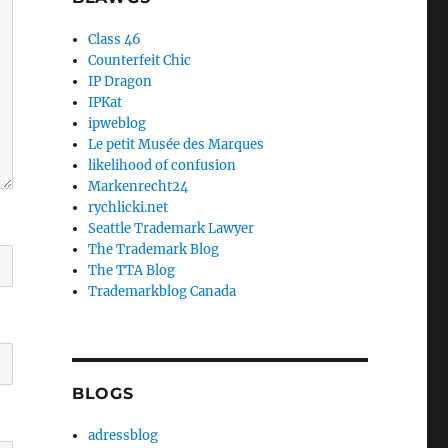
Class 46
Counterfeit Chic
IP Dragon
IPKat
ipweblog
Le petit Musée des Marques
likelihood of confusion
Markenrecht24
rychlicki.net
Seattle Trademark Lawyer
The Trademark Blog
The TTA Blog
Trademarkblog Canada
BLOGS
adressblog