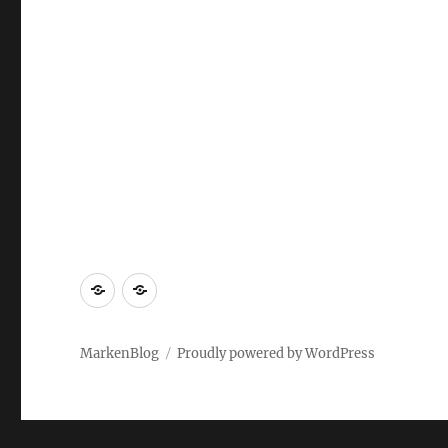
Markenrecherche
Gastbeiträge
MarkenBlog
Proudly powered by WordPress