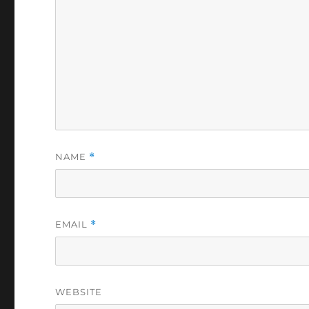
NAME
*
EMAIL
*
WEBSITE