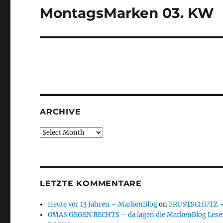
MontagsMarken 03. KW
Next
post:
ARCHIVE
Archive
LETZTE KOMMENTARE
Heute vor 13 Jahren – MarkenBlog
on
FRUSTSCHUTZ – d
OMAS GEGEN RECHTS – da lagen die MarkenBlog Leser