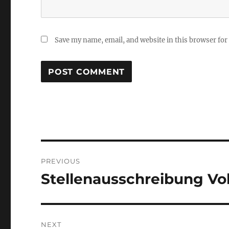
Save my name, email, and website in this browser for
Post
PREVIOUS
navigation
Stellenausschreibung Voll
Previous
post:
NEXT