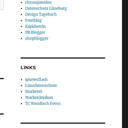
chromjuwelen
Datenschutz Lüneburg
Design Tagebuch
Fontblog
Kapidaenin
PR Blogger
shopblogger
LINKS
ipnewsflash
Lünedatenschutz
MarkenG
Markenlexikon
TC Wendisch Evern