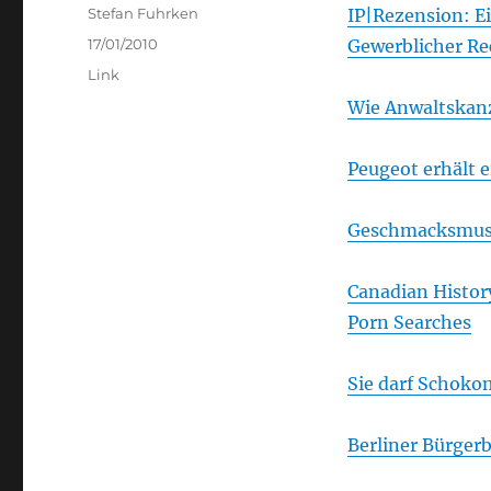
Author
Stefan Fuhrken
IP|Rezension: E
Posted
17/01/2010
Gewerblicher Re
on
Categories
Link
Wie Anwaltskanz
Peugeot erhält 
Geschmacksmust
Canadian Histor
Porn Searches
Sie darf Schoko
Berliner Bürger