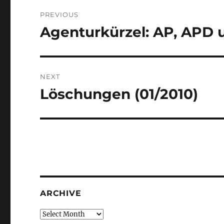
Post
PREVIOUS
navigation
Agenturkürzel: AP, APD
Previous
post:
NEXT
Löschungen (01/2010)
Next
post:
ARCHIVE
Archive