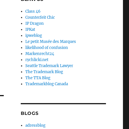
Class 46
Counterfeit Chic
IP Dragon
IPKat
ipweblog
Le petit Musée des Marques
likelihood of confusion
Markenrecht24
rychlicki.net
Seattle Trademark Lawyer
The Trademark Blog
The TTA Blog
Trademarkblog Canada
BLOGS
adressblog