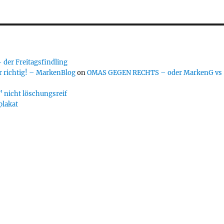
er Freitagsfindling
 richtig! – MarkenBlog
on
OMAS GEGEN RECHTS – oder MarkenG vs
 nicht löschungsreif
plakat