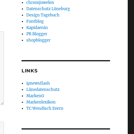
chromjuwelen
Datenschutz Lüneburg
Design Tagebuch
Fontblog
Kapidaenin
PR Blogger
shopblogger
LINKS
ipnewsflash
Lünedatenschutz
MarkenG
Markenlexikon
TC Wendisch Evern