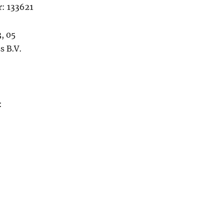
: 133621
, 05
s B.V.
: