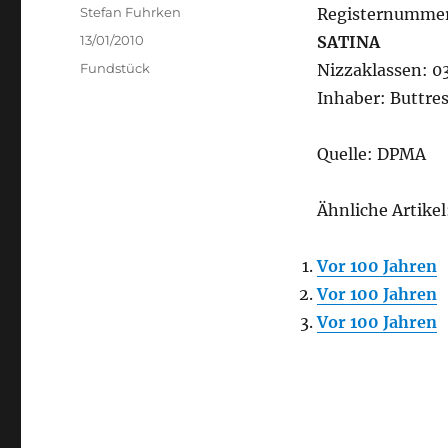
Author
Stefan Fuhrken
Registernummer
Posted
13/01/2010
SATINA
on
Categories
Fundstück
Nizzaklassen: 03
Inhaber: Buttres
Quelle: DPMA
Ähnliche Artikel
Vor 100 Jahren
Vor 100 Jahren
Vor 100 Jahren