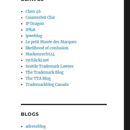
Class 46
Counterfeit Chic
IP Dragon
IPKat
ipweblog
Le petit Musée des Marques
likelihood of confusion
Markenrecht24
rychlicki.net
Seattle Trademark Lawyer
The Trademark Blog
The TTA Blog
Trademarkblog Canada
BLOGS
adressblog