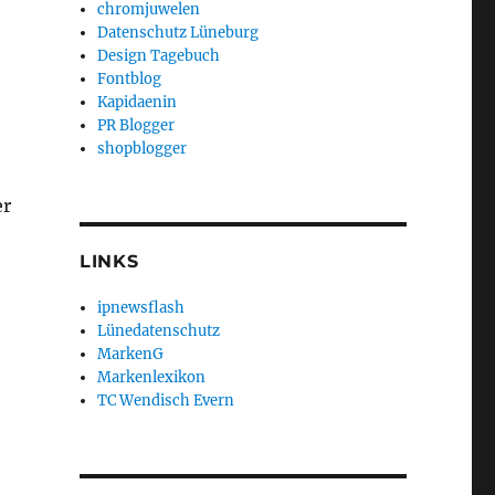
chromjuwelen
Datenschutz Lüneburg
Design Tagebuch
Fontblog
Kapidaenin
PR Blogger
shopblogger
er
LINKS
ipnewsflash
Lünedatenschutz
MarkenG
Markenlexikon
TC Wendisch Evern