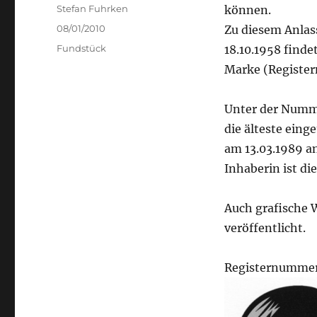
Author
Stefan Fuhrken
können.
Posted
08/01/2010
Zu diesem Anlass
on
Categories
Fundstück
18.10.1958 finde
Marke (Registe
Unter der Numm
die älteste ein
am 13.03.1989 a
Inhaberin ist die
Auch grafische 
veröffentlicht.
Registernummer