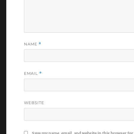
NAME
*
EMAIL
*
WEBSITE
Save my name, email, and website in this browser for