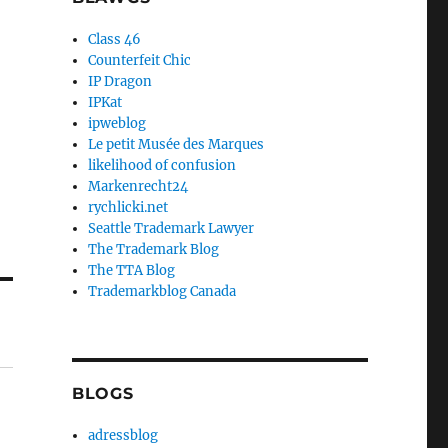
Class 46
Counterfeit Chic
IP Dragon
IPKat
ipweblog
Le petit Musée des Marques
likelihood of confusion
Markenrecht24
rychlicki.net
Seattle Trademark Lawyer
The Trademark Blog
The TTA Blog
Trademarkblog Canada
BLOGS
adressblog