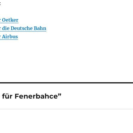
:
r Oetker
r die Deutsche Bahn
r Airbus
 für Fenerbahce”