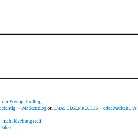
er Freitagsfindling
 richtig! – MarkenBlog
on
OMAS GEGEN RECHTS – oder MarkenG vs
 nicht löschungsreif
plakat