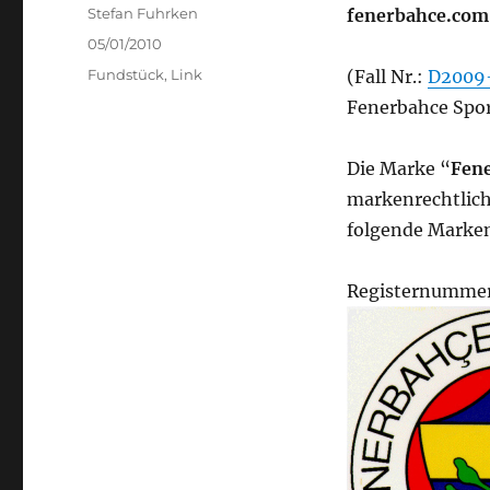
Author
Stefan Fuhrken
fenerbahce.com
Posted
05/01/2010
on
Categories
Fundstück
,
Link
(Fall Nr.:
D2009
Fenerbahce Spor
Die Marke “
Fen
markenrechtlich
folgende Marke
Registernummer