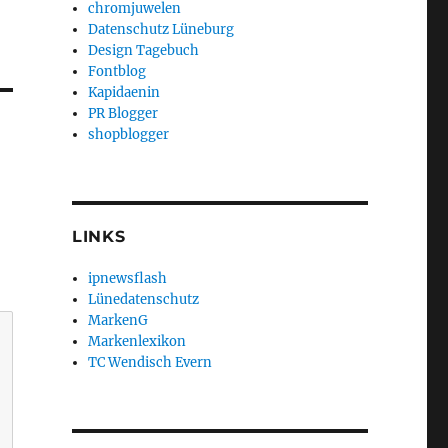
chromjuwelen
Datenschutz Lüneburg
Design Tagebuch
Fontblog
Kapidaenin
PR Blogger
shopblogger
LINKS
ipnewsflash
Lünedatenschutz
MarkenG
Markenlexikon
TC Wendisch Evern