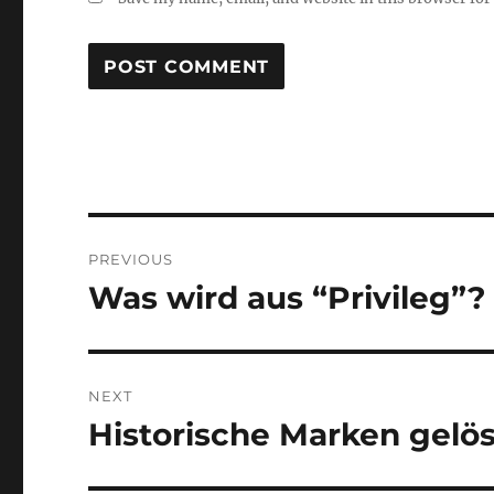
Post
PREVIOUS
navigation
Was wird aus “Privileg”?
Previous
post:
NEXT
Historische Marken gelö
Next
post: