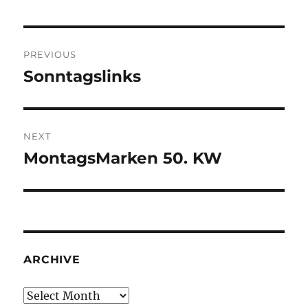
Post
PREVIOUS
navigation
Sonntagslinks
Previous
post:
NEXT
MontagsMarken 50. KW
Next
post:
ARCHIVE
Archive