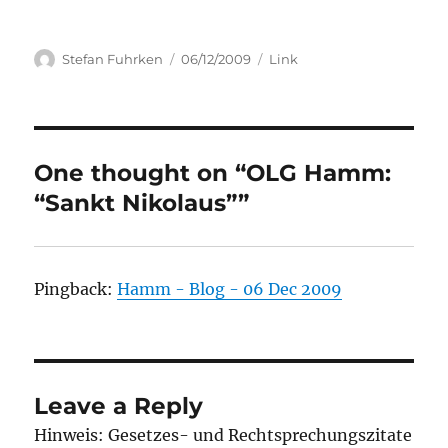
Author
Posted
Categories
Stefan Fuhrken
06/12/2009
Link
on
One thought on “OLG Hamm:
“Sankt Nikolaus””
Pingback:
Hamm - Blog - 06 Dec 2009
Leave a Reply
Hinweis: Gesetzes- und Rechtsprechungszitate