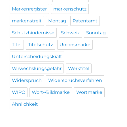
Markenregister
markenschutz
markenstreit
Montag
Patentamt
Schutzhindernisse
Schweiz
Sonntag
Titel
Titelschutz
Unionsmarke
Unterscheidungskraft
Verwechslungsgefahr
Werktitel
Widerspruch
Widerspruchsverfahren
WIPO
Wort-/Bildmarke
Wortmarke
Ähnlichkeit