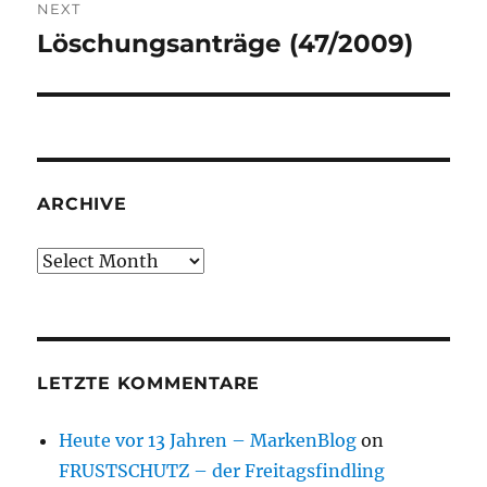
NEXT
Löschungsanträge (47/2009)
Next
post:
ARCHIVE
Archive
LETZTE KOMMENTARE
Heute vor 13 Jahren – MarkenBlog
on
FRUSTSCHUTZ – der Freitagsfindling