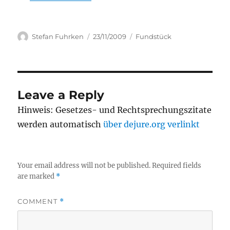
Author
Posted
Categories
Stefan Fuhrken
23/11/2009
Fundstück
on
Leave a Reply
Hinweis: Gesetzes- und Rechtsprechungszitate
werden automatisch
über dejure.org verlinkt
Your email address will not be published.
Required fields
are marked
*
COMMENT
*