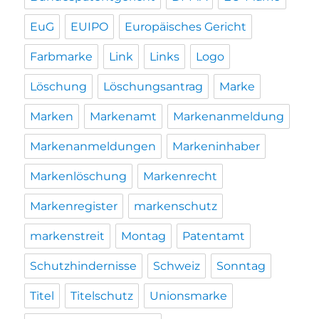
EuG
EUIPO
Europäisches Gericht
Farbmarke
Link
Links
Logo
Löschung
Löschungsantrag
Marke
Marken
Markenamt
Markenanmeldung
Markenanmeldungen
Markeninhaber
Markenlöschung
Markenrecht
Markenregister
markenschutz
markenstreit
Montag
Patentamt
Schutzhindernisse
Schweiz
Sonntag
Titel
Titelschutz
Unionsmarke