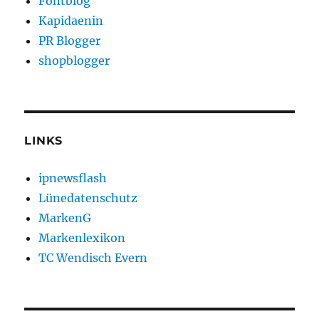
Fontblog
Kapidaenin
PR Blogger
shopblogger
LINKS
ipnewsflash
Lünedatenschutz
MarkenG
Markenlexikon
TC Wendisch Evern