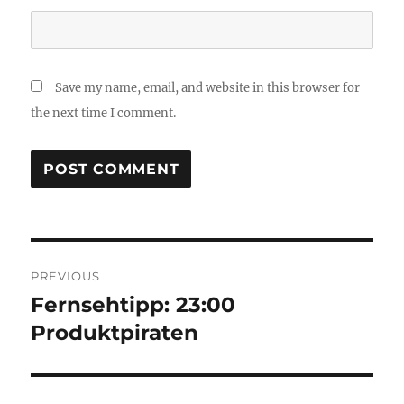
Save my name, email, and website in this browser for
the next time I comment.
Post
PREVIOUS
navigation
Fernsehtipp: 23:00
Previous
post:
Produktpiraten