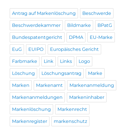
Antrag auf Markenlöschung
Beschwerde
Beschwerdekammer
Bildmarke
BPatG
Bundespatentgericht
DPMA
EU-Marke
EuG
EUIPO
Europäisches Gericht
Farbmarke
Link
Links
Logo
Löschung
Löschungsantrag
Marke
Marken
Markenamt
Markenanmeldung
Markenanmeldungen
Markeninhaber
Markenlöschung
Markenrecht
Markenregister
markenschutz