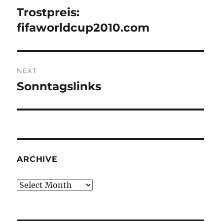
navigation
Trostpreis:
Previous
post:
fifaworldcup2010.com
NEXT
Sonntagslinks
Next
post:
ARCHIVE
Archive