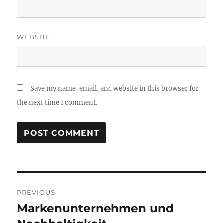
WEBSITE
Save my name, email, and website in this browser for
the next time I comment.
Post
PREVIOUS
navigation
Markenunternehmen und
Previous
post: