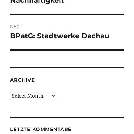
Nachhaltigkeit
NEXT
BPatG: Stadtwerke Dachau
Next
post:
ARCHIVE
Archive
LETZTE KOMMENTARE