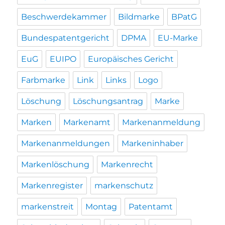
Beschwerdekammer
Bildmarke
BPatG
Bundespatentgericht
DPMA
EU-Marke
EuG
EUIPO
Europäisches Gericht
Farbmarke
Link
Links
Logo
Löschung
Löschungsantrag
Marke
Marken
Markenamt
Markenanmeldung
Markenanmeldungen
Markeninhaber
Markenlöschung
Markenrecht
Markenregister
markenschutz
markenstreit
Montag
Patentamt