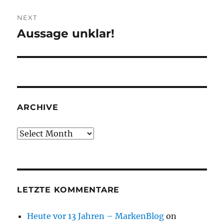
NEXT
Aussage unklar!
Next
post:
ARCHIVE
Archive
LETZTE KOMMENTARE
Heute vor 13 Jahren – MarkenBlog
on