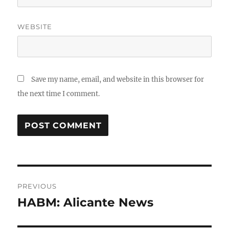
WEBSITE
Save my name, email, and website in this browser for
the next time I comment.
Post
PREVIOUS
navigation
HABM: Alicante News
Previous
post: