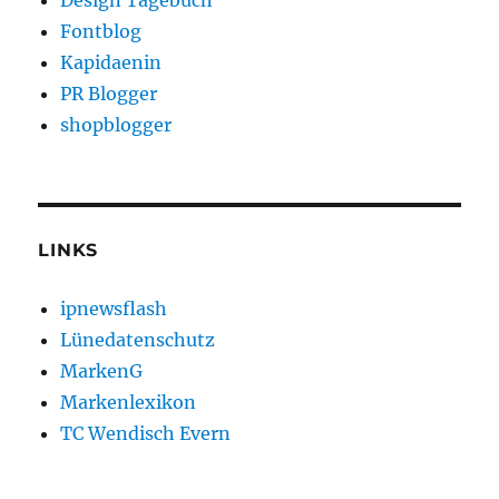
Design Tagebuch
Fontblog
Kapidaenin
PR Blogger
shopblogger
LINKS
ipnewsflash
Lünedatenschutz
MarkenG
Markenlexikon
TC Wendisch Evern