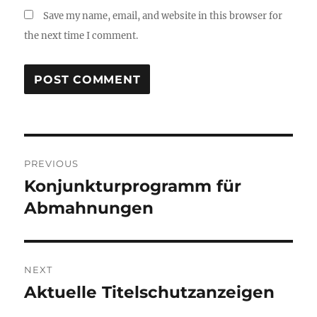
Save my name, email, and website in this browser for
the next time I comment.
Post
PREVIOUS
navigation
Konjunkturprogramm für
Previous
post:
Abmahnungen
NEXT
Aktuelle Titelschutzanzeigen
Next
post: