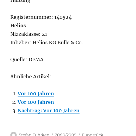
Haftung
Registernummer: 140524
Helios
Nizzaklasse: 21
Inhaber: Helios KG Bulle & Co.
Quelle: DPMA
Ähnliche Artikel:
Vor 100 Jahren
Vor 100 Jahren
Nachtrag: Vor 100 Jahren
Author
Posted
Categories
Stefan Fuhrken
20/10/2009
Fundstück