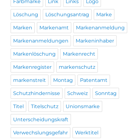
Farbmarke
Link
Links
Logo
Löschung
Löschungsantrag
Marke
Marken
Markenamt
Markenanmeldung
Markenanmeldungen
Markeninhaber
Markenlöschung
Markenrecht
Markenregister
markenschutz
markenstreit
Montag
Patentamt
Schutzhindernisse
Schweiz
Sonntag
Titel
Titelschutz
Unionsmarke
Unterscheidungskraft
Verwechslungsgefahr
Werktitel