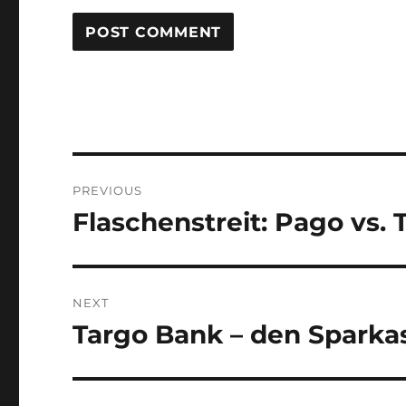
Post
PREVIOUS
navigation
Flaschenstreit: Pago vs. T
Previous
post:
NEXT
Targo Bank – den Sparkas
Next
post: