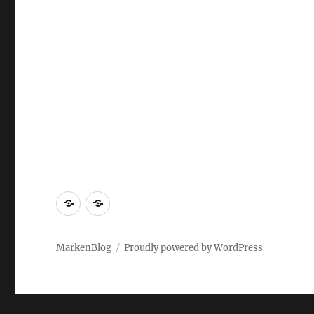
Markenrecherche
Gastbeiträge
MarkenBlog
Proudly powered by WordPress