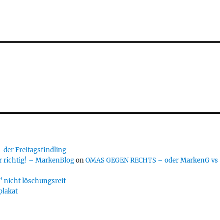
er Freitagsfindling
 richtig! – MarkenBlog
on
OMAS GEGEN RECHTS – oder MarkenG vs
 nicht löschungsreif
plakat