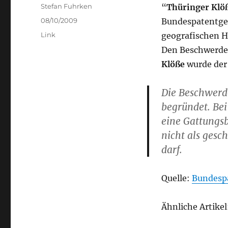
Author
Stefan Fuhrken
“
Thüringer Klö
Posted
08/10/2009
Bundespatentger
on
Categories
Link
geografischen H
Den Beschwerde
Klöße
wurde der
Die Beschwerd
begründet. Bei
eine Gattungsb
nicht als ges
darf.
Quelle:
Bundesp
Ähnliche Artikel