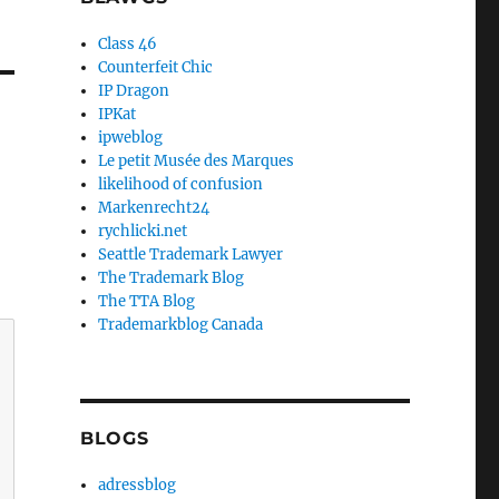
Class 46
Counterfeit Chic
IP Dragon
IPKat
ipweblog
Le petit Musée des Marques
likelihood of confusion
Markenrecht24
rychlicki.net
Seattle Trademark Lawyer
The Trademark Blog
The TTA Blog
Trademarkblog Canada
BLOGS
adressblog