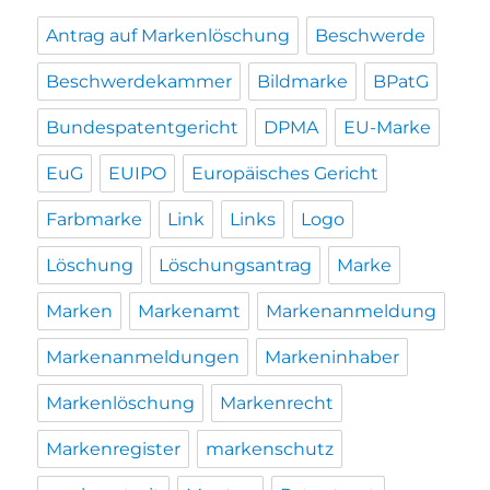
Antrag auf Markenlöschung
Beschwerde
Beschwerdekammer
Bildmarke
BPatG
Bundespatentgericht
DPMA
EU-Marke
EuG
EUIPO
Europäisches Gericht
Farbmarke
Link
Links
Logo
Löschung
Löschungsantrag
Marke
Marken
Markenamt
Markenanmeldung
Markenanmeldungen
Markeninhaber
Markenlöschung
Markenrecht
Markenregister
markenschutz