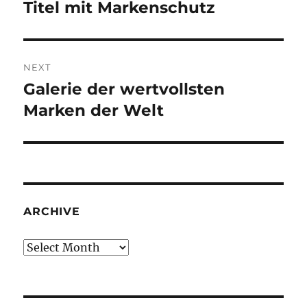
navigation
Titel mit Markenschutz
Previous
post:
NEXT
Galerie der wertvollsten
Next
post:
Marken der Welt
ARCHIVE
Archive