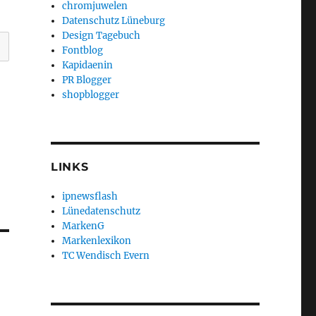
chromjuwelen
Datenschutz Lüneburg
Design Tagebuch
Fontblog
Kapidaenin
PR Blogger
shopblogger
LINKS
ipnewsflash
Lünedatenschutz
MarkenG
Markenlexikon
TC Wendisch Evern