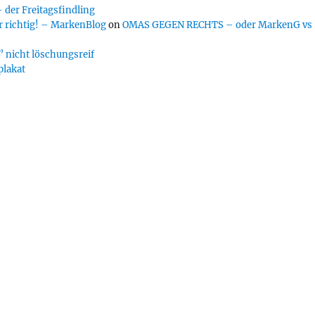
er Freitagsfindling
 richtig! – MarkenBlog
on
OMAS GEGEN RECHTS – oder MarkenG vs
 nicht löschungsreif
plakat