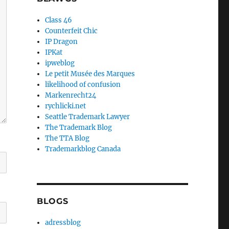
Class 46
Counterfeit Chic
IP Dragon
IPKat
ipweblog
Le petit Musée des Marques
likelihood of confusion
Markenrecht24
rychlicki.net
Seattle Trademark Lawyer
The Trademark Blog
The TTA Blog
Trademarkblog Canada
BLOGS
adressblog