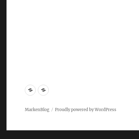
Markenrecherche
Gastbeiträge
MarkenBlog
Proudly powered by WordPress