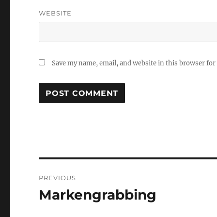
WEBSITE
Save my name, email, and website in this browser for
Post
PREVIOUS
navigation
Markengrabbing
Previous
post: