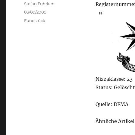
Author
Stefan Fuhrken
Registernummer
Posted
03/09/2009
on
Categories
Fundstück
Nizzaklasse: 23
Status: Gelöscht
Quelle: DPMA
Ähnliche Artikel