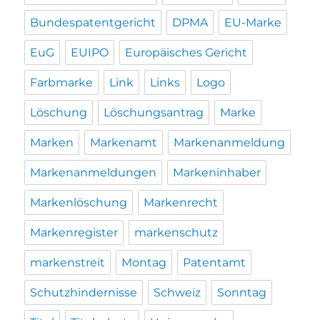
Bundespatentgericht
DPMA
EU-Marke
EuG
EUIPO
Europäisches Gericht
Farbmarke
Link
Links
Logo
Löschung
Löschungsantrag
Marke
Marken
Markenamt
Markenanmeldung
Markenanmeldungen
Markeninhaber
Markenlöschung
Markenrecht
Markenregister
markenschutz
markenstreit
Montag
Patentamt
Schutzhindernisse
Schweiz
Sonntag