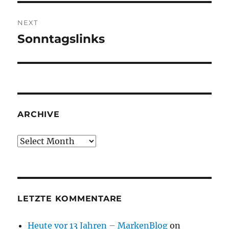
NEXT
Sonntagslinks
Next
post:
ARCHIVE
Archive
LETZTE KOMMENTARE
Heute vor 13 Jahren – MarkenBlog
on