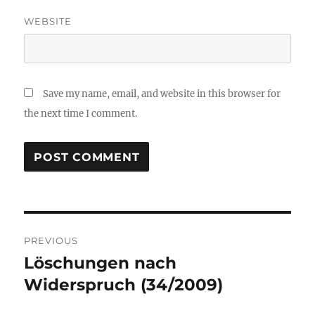
WEBSITE
Save my name, email, and website in this browser for
the next time I comment.
Post
PREVIOUS
navigation
Löschungen nach
Previous
post:
Widerspruch (34/2009)