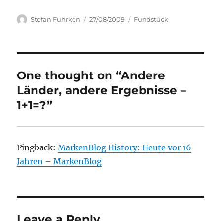
Author
Posted
Categories
Stefan Fuhrken
27/08/2009
Fundstück
on
One thought on “Andere
Länder, andere Ergebnisse –
1+1=?”
Pingback:
MarkenBlog History: Heute vor 16
Jahren – MarkenBlog
Leave a Reply