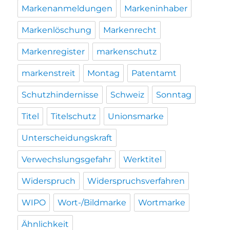
Markenanmeldungen
Markeninhaber
Markenlöschung
Markenrecht
Markenregister
markenschutz
markenstreit
Montag
Patentamt
Schutzhindernisse
Schweiz
Sonntag
Titel
Titelschutz
Unionsmarke
Unterscheidungskraft
Verwechslungsgefahr
Werktitel
Widerspruch
Widerspruchsverfahren
WIPO
Wort-/Bildmarke
Wortmarke
Ähnlichkeit