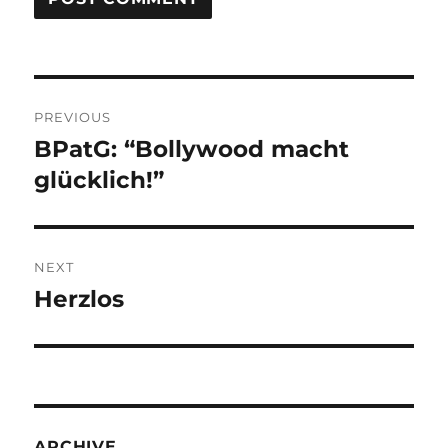
Post
PREVIOUS
navigation
BPatG: “Bollywood macht
Previous
post:
glücklich!”
NEXT
Herzlos
Next
post:
ARCHIVE