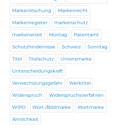
Markenlöschung
Markenrecht
Markenregister
markenschutz
markenstreit
Montag
Patentamt
Schutzhindernisse
Schweiz
Sonntag
Titel
Titelschutz
Unionsmarke
Unterscheidungskraft
Verwechslungsgefahr
Werktitel
Widerspruch
Widerspruchsverfahren
WIPO
Wort-/Bildmarke
Wortmarke
Ähnlichkeit