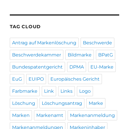
TAG CLOUD
Antrag auf Markenlöschung
Beschwerde
Beschwerdekammer
Bildmarke
BPatG
Bundespatentgericht
DPMA
EU-Marke
EuG
EUIPO
Europäisches Gericht
Farbmarke
Link
Links
Logo
Löschung
Löschungsantrag
Marke
Marken
Markenamt
Markenanmeldung
Markenanmeldungen
Markeninhaber