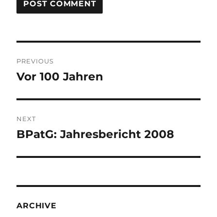
Post
PREVIOUS
navigation
Vor 100 Jahren
Previous
post:
NEXT
BPatG: Jahresbericht 2008
Next
post:
ARCHIVE