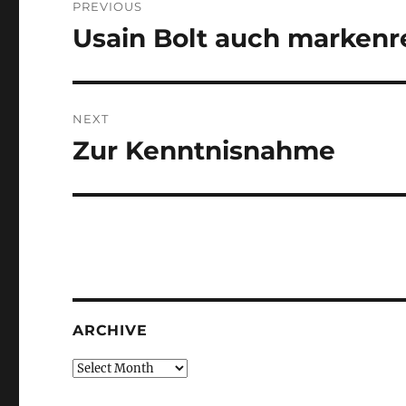
PREVIOUS
navigation
Usain Bolt auch markenr
Previous
post:
NEXT
Zur Kenntnisnahme
Next
post:
ARCHIVE
Archive