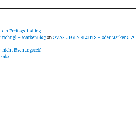
er Freitagsfindling
 richtig! – MarkenBlog
on
OMAS GEGEN RECHTS – oder MarkenG vs
 nicht löschungsreif
plakat