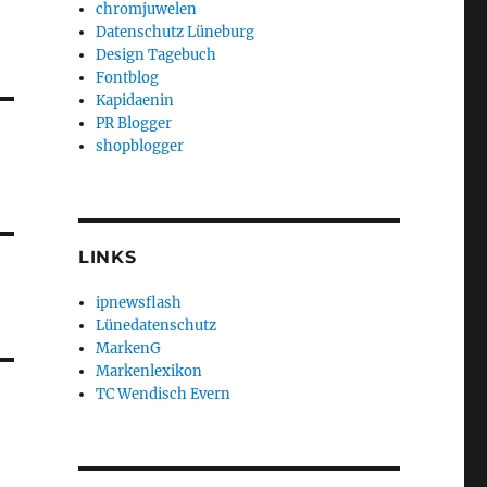
chromjuwelen
Datenschutz Lüneburg
Design Tagebuch
Fontblog
Kapidaenin
PR Blogger
shopblogger
LINKS
ipnewsflash
Lünedatenschutz
MarkenG
Markenlexikon
TC Wendisch Evern