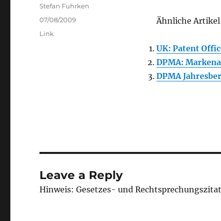
Author
Stefan Fuhrken
Posted
07/08/2009
Ähnliche Artikel
on
Categories
Link
UK: Patent Offi
DPMA: Markena
DPMA Jahresber
Leave a Reply
Hinweis: Gesetzes- und Rechtsprechungszita