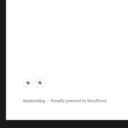
Markenrecherche
Gastbeiträge
MarkenBlog
Proudly powered by WordPress