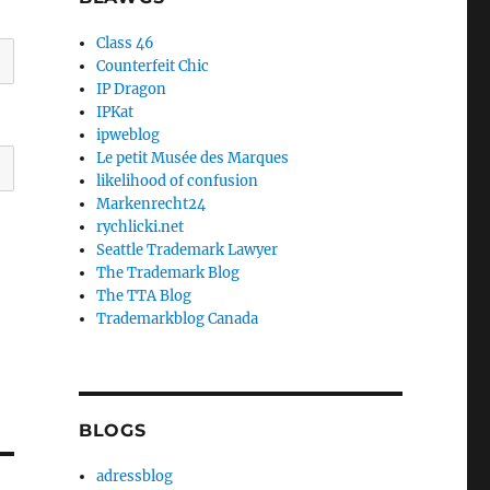
Class 46
Counterfeit Chic
IP Dragon
IPKat
ipweblog
Le petit Musée des Marques
likelihood of confusion
Markenrecht24
rychlicki.net
Seattle Trademark Lawyer
The Trademark Blog
The TTA Blog
Trademarkblog Canada
BLOGS
adressblog