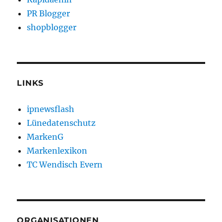
PR Blogger
shopblogger
LINKS
ipnewsflash
Lünedatenschutz
MarkenG
Markenlexikon
TC Wendisch Evern
ORGANISATIONEN