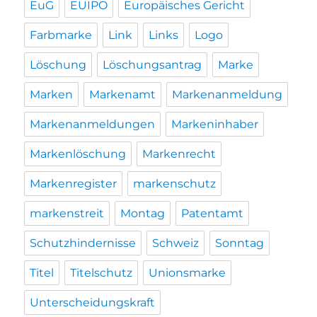
EuG
EUIPO
Europäisches Gericht
Farbmarke
Link
Links
Logo
Löschung
Löschungsantrag
Marke
Marken
Markenamt
Markenanmeldung
Markenanmeldungen
Markeninhaber
Markenlöschung
Markenrecht
Markenregister
markenschutz
markenstreit
Montag
Patentamt
Schutzhindernisse
Schweiz
Sonntag
Titel
Titelschutz
Unionsmarke
Unterscheidungskraft