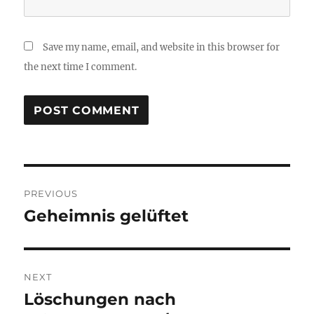
Save my name, email, and website in this browser for
the next time I comment.
Post
PREVIOUS
navigation
Geheimnis gelüftet
Previous
post:
NEXT
Löschungen nach
Next