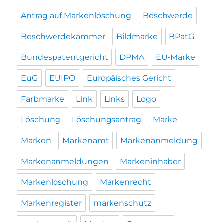
Antrag auf Markenlöschung
Beschwerde
Beschwerdekammer
Bildmarke
BPatG
Bundespatentgericht
DPMA
EU-Marke
EuG
EUIPO
Europäisches Gericht
Farbmarke
Link
Links
Logo
Löschung
Löschungsantrag
Marke
Marken
Markenamt
Markenanmeldung
Markenanmeldungen
Markeninhaber
Markenlöschung
Markenrecht
Markenregister
markenschutz