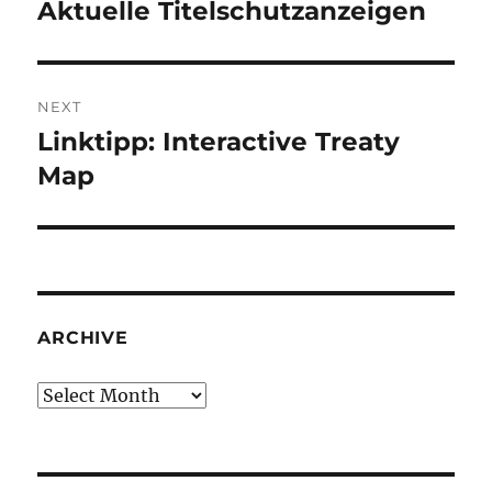
navigation
Aktuelle Titelschutzanzeigen
Previous
post:
NEXT
Linktipp: Interactive Treaty
Next
post:
Map
ARCHIVE
Archive