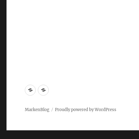
Markenrecherche
Gastbeiträge
MarkenBlog
Proudly powered by WordPress