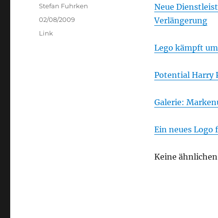
Author
Stefan Fuhrken
Neue Dienstleist
Posted
02/08/2009
Verlängerung
on
Categories
Link
Lego kämpft um
Potential Harry 
Galerie: Marken
Ein neues Logo
Keine ähnlichen 