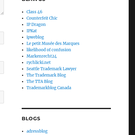
Class 46
Counterfeit Chic
IP Dragon
IPKat
ipweblog
Le petit Musée des Marques
likelihood of confusion
Markenrecht24
rychlicki.net
Seattle Trademark Lawyer
The Trademark Blog
The TTA Blog
Trademarkblog Canada
BLOGS
adressblog