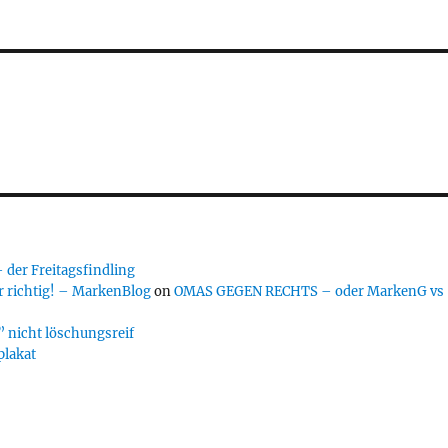
er Freitagsfindling
 richtig! – MarkenBlog
on
OMAS GEGEN RECHTS – oder MarkenG vs
 nicht löschungsreif
plakat