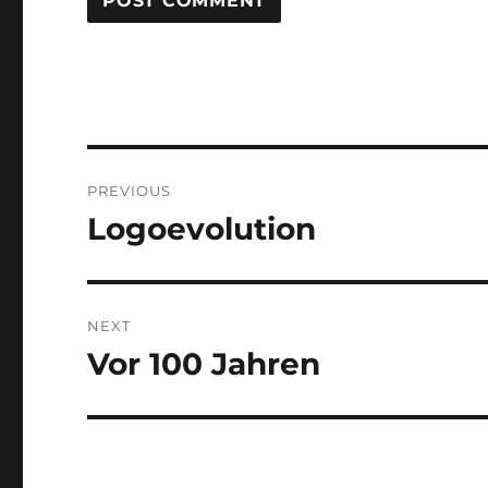
Post
PREVIOUS
navigation
Logoevolution
Previous
post:
NEXT
Vor 100 Jahren
Next
post: