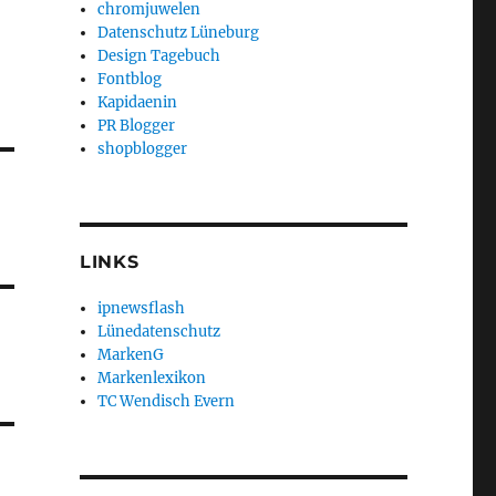
chromjuwelen
Datenschutz Lüneburg
Design Tagebuch
Fontblog
Kapidaenin
PR Blogger
shopblogger
LINKS
ipnewsflash
Lünedatenschutz
MarkenG
Markenlexikon
TC Wendisch Evern