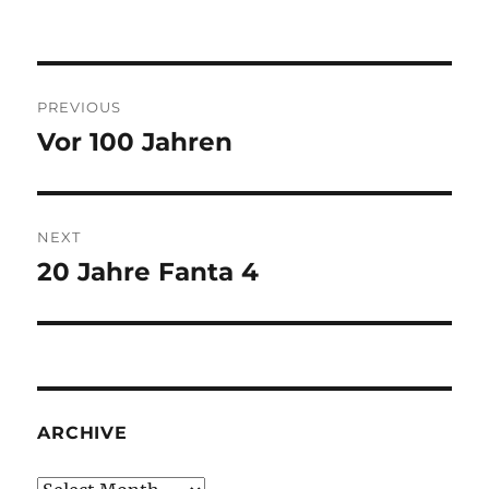
Post
PREVIOUS
navigation
Vor 100 Jahren
Previous
post:
NEXT
20 Jahre Fanta 4
Next
post:
ARCHIVE