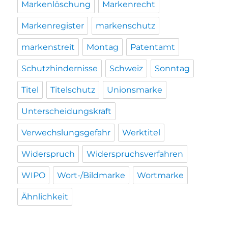
Markenlöschung
Markenrecht
Markenregister
markenschutz
markenstreit
Montag
Patentamt
Schutzhindernisse
Schweiz
Sonntag
Titel
Titelschutz
Unionsmarke
Unterscheidungskraft
Verwechslungsgefahr
Werktitel
Widerspruch
Widerspruchsverfahren
WIPO
Wort-/Bildmarke
Wortmarke
Ähnlichkeit