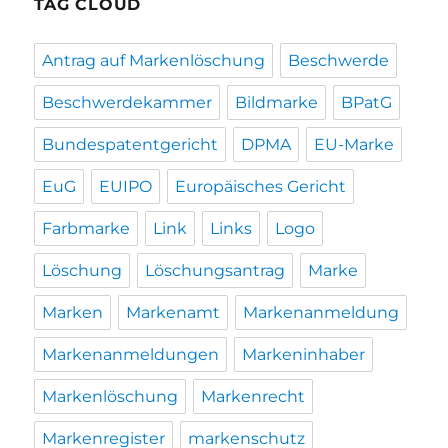
TAG CLOUD
Antrag auf Markenlöschung
Beschwerde
Beschwerdekammer
Bildmarke
BPatG
Bundespatentgericht
DPMA
EU-Marke
EuG
EUIPO
Europäisches Gericht
Farbmarke
Link
Links
Logo
Löschung
Löschungsantrag
Marke
Marken
Markenamt
Markenanmeldung
Markenanmeldungen
Markeninhaber
Markenlöschung
Markenrecht
Markenregister
markenschutz