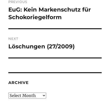
PREVIOUS
navigation
EuG: Kein Markenschutz für
Previous
post:
Schokoriegelform
NEXT
Löschungen (27/2009)
Next
post:
ARCHIVE
Archive