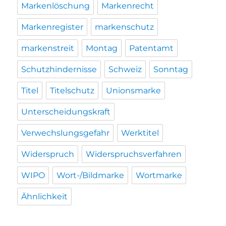
Markenlöschung
Markenrecht
Markenregister
markenschutz
markenstreit
Montag
Patentamt
Schutzhindernisse
Schweiz
Sonntag
Titel
Titelschutz
Unionsmarke
Unterscheidungskraft
Verwechslungsgefahr
Werktitel
Widerspruch
Widerspruchsverfahren
WIPO
Wort-/Bildmarke
Wortmarke
Ähnlichkeit