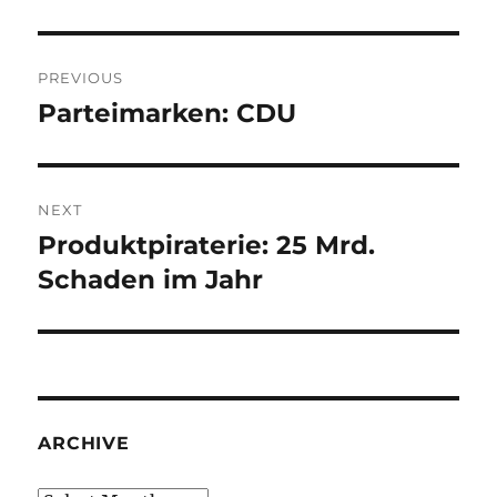
Post
PREVIOUS
navigation
Parteimarken: CDU
Previous
post:
NEXT
Produktpiraterie: 25 Mrd.
Next
post:
Schaden im Jahr
ARCHIVE