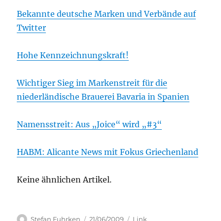
Bekannte deutsche Marken und Verbände auf
Twitter
Hohe Kennzeichnungskraft!
Wichtiger Sieg im Markenstreit für die
niederländische Brauerei Bavaria in Spanien
Namensstreit: Aus „Joice“ wird „#3“
HABM: Alicante News mit Fokus Griechenland
Keine ähnlichen Artikel.
Author
Posted
Categories
Stefan Fuhrken
21/06/2009
Link