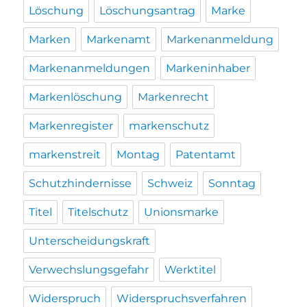
Löschung
Löschungsantrag
Marke
Marken
Markenamt
Markenanmeldung
Markenanmeldungen
Markeninhaber
Markenlöschung
Markenrecht
Markenregister
markenschutz
markenstreit
Montag
Patentamt
Schutzhindernisse
Schweiz
Sonntag
Titel
Titelschutz
Unionsmarke
Unterscheidungskraft
Verwechslungsgefahr
Werktitel
Widerspruch
Widerspruchsverfahren