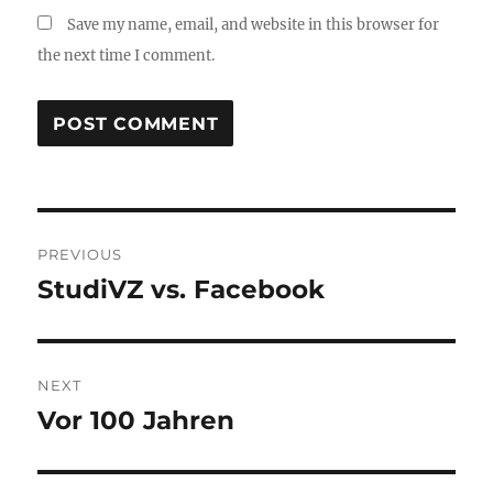
Save my name, email, and website in this browser for
the next time I comment.
Post
PREVIOUS
navigation
StudiVZ vs. Facebook
Previous
post:
NEXT
Vor 100 Jahren
Next
post: