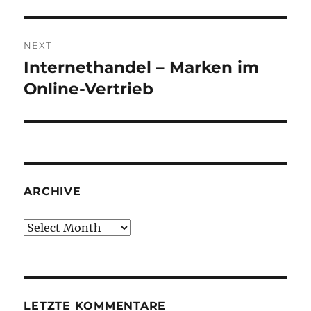
post:
NEXT
Internethandel – Marken im
Next
post:
Online-Vertrieb
ARCHIVE
Archive
LETZTE KOMMENTARE