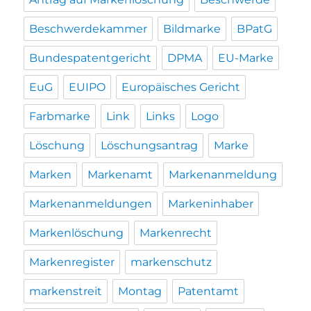
Beschwerdekammer
Bildmarke
BPatG
Bundespatentgericht
DPMA
EU-Marke
EuG
EUIPO
Europäisches Gericht
Farbmarke
Link
Links
Logo
Löschung
Löschungsantrag
Marke
Marken
Markenamt
Markenanmeldung
Markenanmeldungen
Markeninhaber
Markenlöschung
Markenrecht
Markenregister
markenschutz
markenstreit
Montag
Patentamt