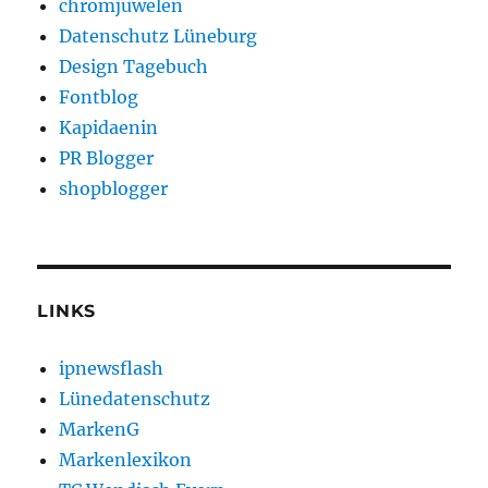
chromjuwelen
Datenschutz Lüneburg
Design Tagebuch
Fontblog
Kapidaenin
PR Blogger
shopblogger
LINKS
ipnewsflash
Lünedatenschutz
MarkenG
Markenlexikon