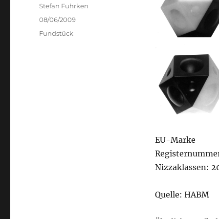
Author
Stefan Fuhrken
Posted
08/06/2009
on
Categories
Fundstück
EU-Marke
Registernummer
Nizzaklassen: 2
Quelle: HABM