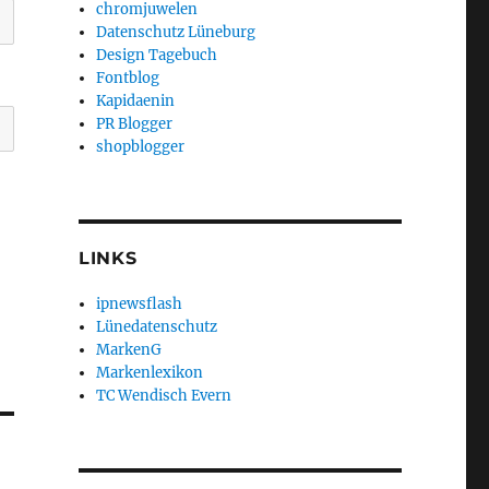
chromjuwelen
Datenschutz Lüneburg
Design Tagebuch
Fontblog
Kapidaenin
PR Blogger
shopblogger
LINKS
ipnewsflash
Lünedatenschutz
MarkenG
Markenlexikon
TC Wendisch Evern