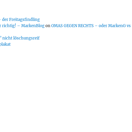
er Freitagsfindling
 richtig! – MarkenBlog
on
OMAS GEGEN RECHTS – oder MarkenG vs
 nicht löschungsreif
plakat