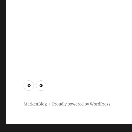
Markenrecherche
Gastbeiträge
MarkenBlog
Proudly powered by WordPress