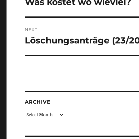
Was kostet wo wieviel?
Previous
post:
NEXT
Löschungsanträge (23/2
Next
post:
ARCHIVE
Archive