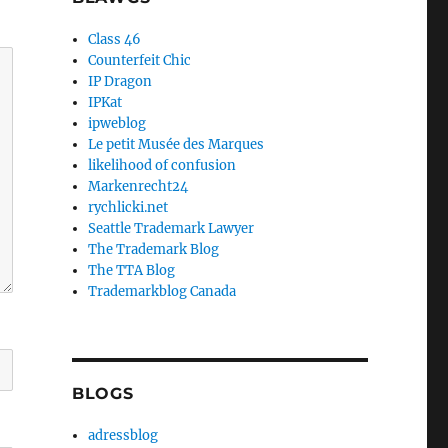
Class 46
Counterfeit Chic
IP Dragon
IPKat
ipweblog
Le petit Musée des Marques
likelihood of confusion
Markenrecht24
rychlicki.net
Seattle Trademark Lawyer
The Trademark Blog
The TTA Blog
Trademarkblog Canada
BLOGS
adressblog