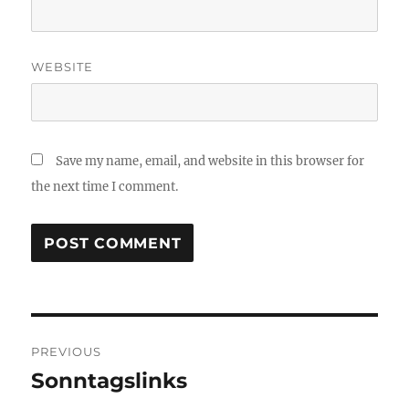
WEBSITE
Save my name, email, and website in this browser for
the next time I comment.
Post
PREVIOUS
navigation
Sonntagslinks
Previous
post: