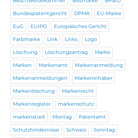
Beschwerdekammer
Bildmarke
BPatG
Bundespatentgericht
DPMA
EU-Marke
EuG
EUIPO
Europäisches Gericht
Farbmarke
Link
Links
Logo
Löschung
Löschungsantrag
Marke
Marken
Markenamt
Markenanmeldung
Markenanmeldungen
Markeninhaber
Markenlöschung
Markenrecht
Markenregister
markenschutz
markenstreit
Montag
Patentamt
Schutzhindernisse
Schweiz
Sonntag