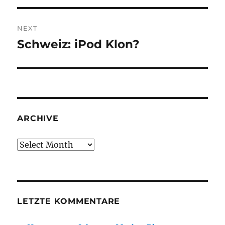
NEXT
Schweiz: iPod Klon?
Next
post:
ARCHIVE
Archive
LETZTE KOMMENTARE