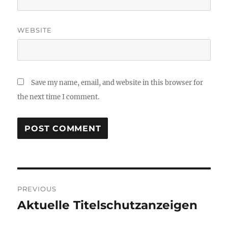
WEBSITE
Save my name, email, and website in this browser for
the next time I comment.
Post
PREVIOUS
navigation
Aktuelle Titelschutzanzeigen
Previous
post: