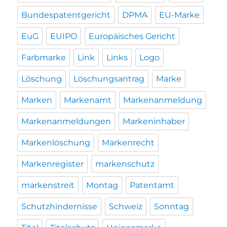
Bundespatentgericht
DPMA
EU-Marke
EuG
EUIPO
Europäisches Gericht
Farbmarke
Link
Links
Logo
Löschung
Löschungsantrag
Marke
Marken
Markenamt
Markenanmeldung
Markenanmeldungen
Markeninhaber
Markenlöschung
Markenrecht
Markenregister
markenschutz
markenstreit
Montag
Patentamt
Schutzhindernisse
Schweiz
Sonntag