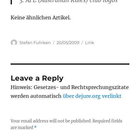
3. AFL (Australian Rules) club logos
Keine ähnlichen Artikel.
Author
Posted
Categories
Stefan Fuhrken
20/05/2009
Link
on
Leave a Reply
Hinweis: Gesetzes- und Rechtsprechungszitate
werden automatisch
über dejure.org verlinkt
Your email address will not be published.
Required fields
are marked
*