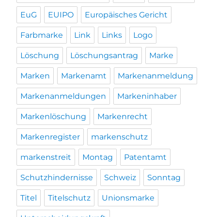
EuG
EUIPO
Europäisches Gericht
Farbmarke
Link
Links
Logo
Löschung
Löschungsantrag
Marke
Marken
Markenamt
Markenanmeldung
Markenanmeldungen
Markeninhaber
Markenlöschung
Markenrecht
Markenregister
markenschutz
markenstreit
Montag
Patentamt
Schutzhindernisse
Schweiz
Sonntag
Titel
Titelschutz
Unionsmarke