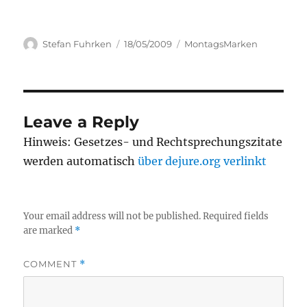
Author
Posted
Categories
Stefan Fuhrken
18/05/2009
MontagsMarken
on
Leave a Reply
Hinweis: Gesetzes- und Rechtsprechungszitate
werden automatisch
über dejure.org verlinkt
Your email address will not be published.
Required fields
are marked
*
COMMENT
*