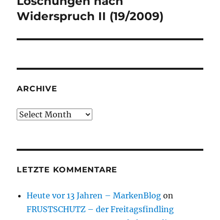
Löschungen nach
Next
post:
Widerspruch II (19/2009)
ARCHIVE
Archive
LETZTE KOMMENTARE
Heute vor 13 Jahren – MarkenBlog
on
FRUSTSCHUTZ – der Freitagsfindling