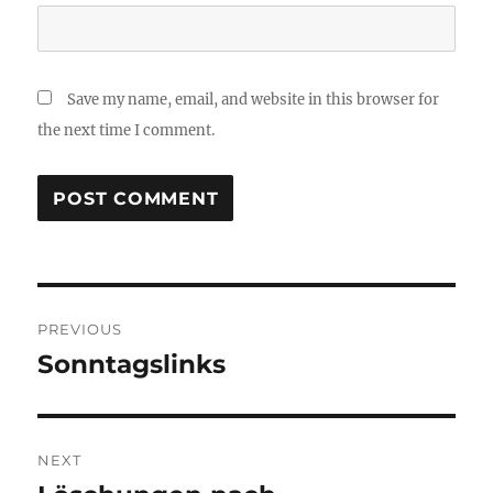
Save my name, email, and website in this browser for
the next time I comment.
Post
PREVIOUS
navigation
Sonntagslinks
Previous
post:
NEXT