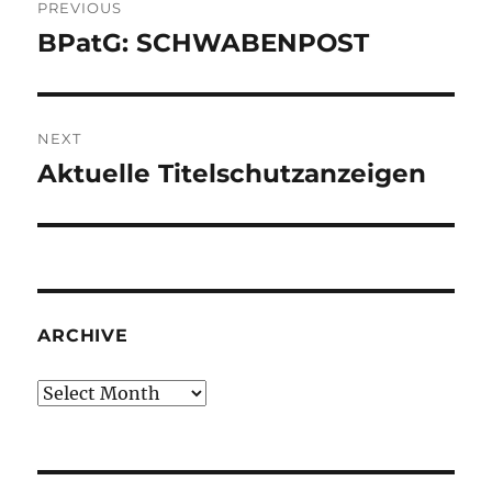
PREVIOUS
navigation
BPatG: SCHWABENPOST
Previous
post:
NEXT
Aktuelle Titelschutzanzeigen
Next
post:
ARCHIVE
Archive