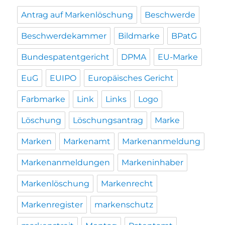
Antrag auf Markenlöschung
Beschwerde
Beschwerdekammer
Bildmarke
BPatG
Bundespatentgericht
DPMA
EU-Marke
EuG
EUIPO
Europäisches Gericht
Farbmarke
Link
Links
Logo
Löschung
Löschungsantrag
Marke
Marken
Markenamt
Markenanmeldung
Markenanmeldungen
Markeninhaber
Markenlöschung
Markenrecht
Markenregister
markenschutz