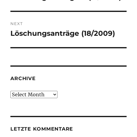
post:
NEXT
Löschungsanträge (18/2009)
Next
post:
ARCHIVE
Archive
LETZTE KOMMENTARE