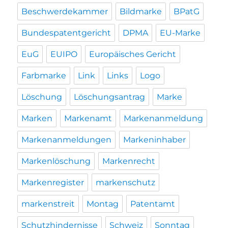
Beschwerdekammer
Bildmarke
BPatG
Bundespatentgericht
DPMA
EU-Marke
EuG
EUIPO
Europäisches Gericht
Farbmarke
Link
Links
Logo
Löschung
Löschungsantrag
Marke
Marken
Markenamt
Markenanmeldung
Markenanmeldungen
Markeninhaber
Markenlöschung
Markenrecht
Markenregister
markenschutz
markenstreit
Montag
Patentamt
Schutzhindernisse
Schweiz
Sonntag