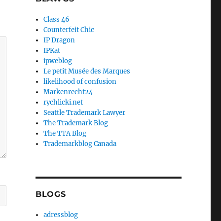
Class 46
Counterfeit Chic
IP Dragon
IPKat
ipweblog
Le petit Musée des Marques
likelihood of confusion
Markenrecht24
rychlicki.net
Seattle Trademark Lawyer
The Trademark Blog
The TTA Blog
Trademarkblog Canada
BLOGS
adressblog