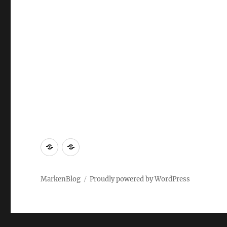
Markenrecherche
Gastbeiträge
MarkenBlog
Proudly powered by WordPress