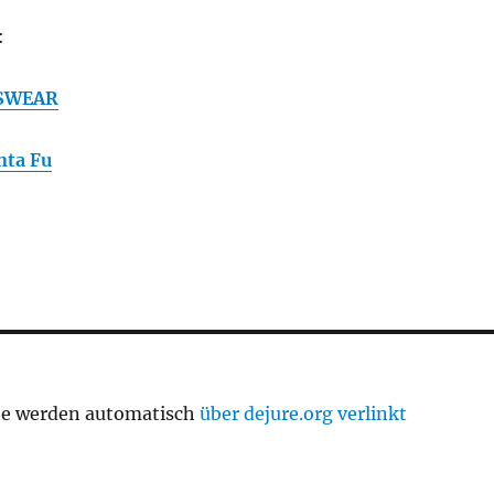
:
SWEAR
nta Fu
te werden automatisch
über dejure.org verlinkt