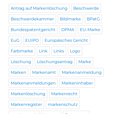
Antrag auf Markenlöschung
Beschwerde
Beschwerdekammer
Bildmarke
BPatG
Bundespatentgericht
DPMA
EU-Marke
EuG
EUIPO
Europäisches Gericht
Farbmarke
Link
Links
Logo
Löschung
Löschungsantrag
Marke
Marken
Markenamt
Markenanmeldung
Markenanmeldungen
Markeninhaber
Markenlöschung
Markenrecht
Markenregister
markenschutz