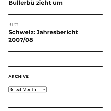
navigation
Bullerbü zieht um
Previous
post:
NEXT
Schweiz: Jahresbericht
Next
post:
2007/08
ARCHIVE
Archive