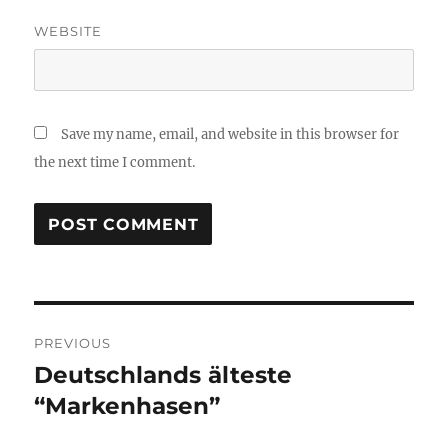
WEBSITE
Save my name, email, and website in this browser for
the next time I comment.
Post
PREVIOUS
navigation
Deutschlands älteste
Previous
post:
“Markenhasen”