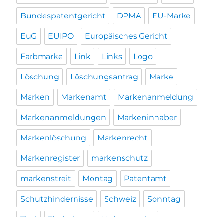
Bundespatentgericht
DPMA
EU-Marke
EuG
EUIPO
Europäisches Gericht
Farbmarke
Link
Links
Logo
Löschung
Löschungsantrag
Marke
Marken
Markenamt
Markenanmeldung
Markenanmeldungen
Markeninhaber
Markenlöschung
Markenrecht
Markenregister
markenschutz
markenstreit
Montag
Patentamt
Schutzhindernisse
Schweiz
Sonntag