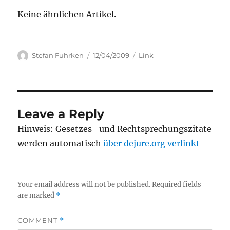
Keine ähnlichen Artikel.
Author
Posted
Categories
Stefan Fuhrken
12/04/2009
Link
on
Leave a Reply
Hinweis: Gesetzes- und Rechtsprechungszitate
werden automatisch
über dejure.org verlinkt
Your email address will not be published.
Required fields
are marked
*
COMMENT
*