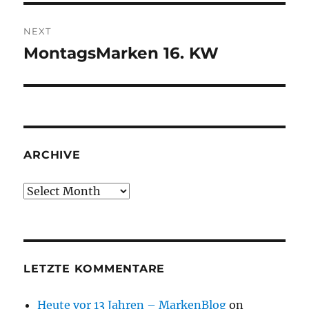
NEXT
MontagsMarken 16. KW
Next
post:
ARCHIVE
Archive
LETZTE KOMMENTARE
Heute vor 13 Jahren – MarkenBlog
on