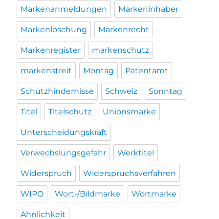
Markenanmeldungen
Markeninhaber
Markenlöschung
Markenrecht
Markenregister
markenschutz
markenstreit
Montag
Patentamt
Schutzhindernisse
Schweiz
Sonntag
Titel
Titelschutz
Unionsmarke
Unterscheidungskraft
Verwechslungsgefahr
Werktitel
Widerspruch
Widerspruchsverfahren
WIPO
Wort-/Bildmarke
Wortmarke
Ähnlichkeit