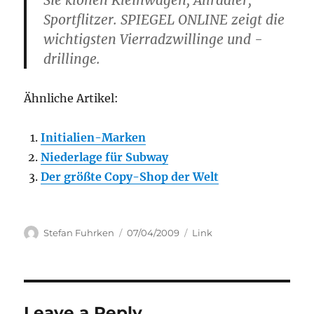
Sie klonen Kleinwagen, Allradler,
Sportflitzer. SPIEGEL ONLINE zeigt die
wichtigsten Vierradzwillinge und -
drillinge.
Ähnliche Artikel:
Initialien-Marken
Niederlage für Subway
Der größte Copy-Shop der Welt
Author
Posted
Categories
Stefan Fuhrken
07/04/2009
Link
on
Leave a Reply