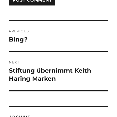
Post
PREVIOUS
navigation
Bing?
Previous
post:
NEXT
Stiftung übernimmt Keith
Next
post:
Haring Marken