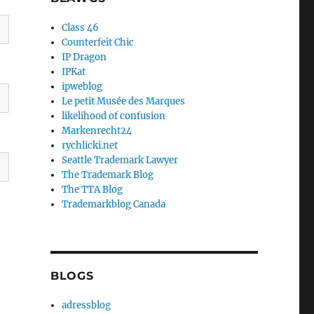
Class 46
Counterfeit Chic
IP Dragon
IPKat
ipweblog
Le petit Musée des Marques
likelihood of confusion
Markenrecht24
rychlicki.net
Seattle Trademark Lawyer
The Trademark Blog
The TTA Blog
Trademarkblog Canada
BLOGS
adressblog