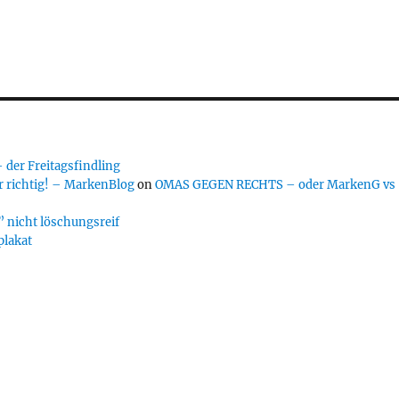
er Freitagsfindling
 richtig! – MarkenBlog
on
OMAS GEGEN RECHTS – oder MarkenG vs
 nicht löschungsreif
plakat