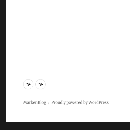
Markenrecherche
Gastbeiträge
MarkenBlog
Proudly powered by WordPress