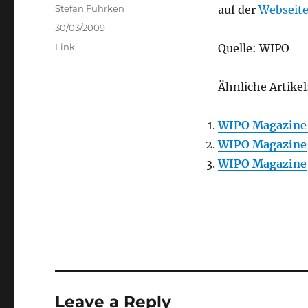
Author
Stefan Fuhrken
auf der
Webseite
Posted
30/03/2009
on
Categories
Link
Quelle: WIPO
Ähnliche Artikel
WIPO Magazine 
WIPO Magazine
WIPO Magazine
Leave a Reply