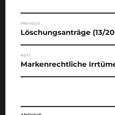
Post
PREVIOUS
navigation
Löschungsanträge (13/20
Previous
post:
NEXT
Markenrechtliche Irrtü
Next
post: