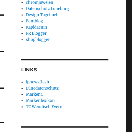
chromjuwelen
Datenschutz Lüneburg
Design Tagebuch
Fontblog
Kapidaenin
PR Blogger
shopblogger
LINKS
ipnewsflash
Lünedatenschutz
MarkenG
Markenlexikon
TC Wendisch Evern