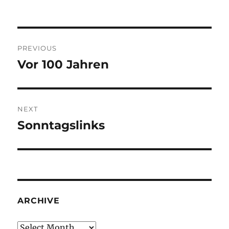
Post
PREVIOUS
navigation
Vor 100 Jahren
Previous
post:
NEXT
Sonntagslinks
Next
post:
ARCHIVE
Archive