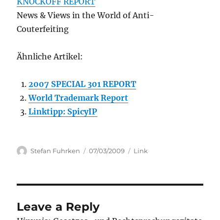
KNOCKOFF REPORT
News & Views in the World of Anti-
Couterfeiting
Ähnliche Artikel:
2007 SPECIAL 301 REPORT
World Trademark Report
Linktipp: SpicyIP
Author
Posted
Categories
Stefan Fuhrken
07/03/2009
Link
on
Leave a Reply