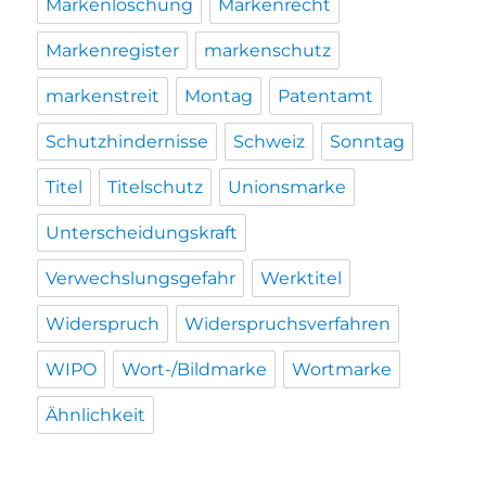
Markenlöschung
Markenrecht
Markenregister
markenschutz
markenstreit
Montag
Patentamt
Schutzhindernisse
Schweiz
Sonntag
Titel
Titelschutz
Unionsmarke
Unterscheidungskraft
Verwechslungsgefahr
Werktitel
Widerspruch
Widerspruchsverfahren
WIPO
Wort-/Bildmarke
Wortmarke
Ähnlichkeit