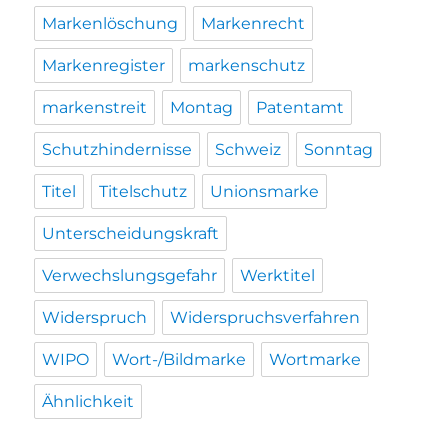
Markenlöschung
Markenrecht
Markenregister
markenschutz
markenstreit
Montag
Patentamt
Schutzhindernisse
Schweiz
Sonntag
Titel
Titelschutz
Unionsmarke
Unterscheidungskraft
Verwechslungsgefahr
Werktitel
Widerspruch
Widerspruchsverfahren
WIPO
Wort-/Bildmarke
Wortmarke
Ähnlichkeit