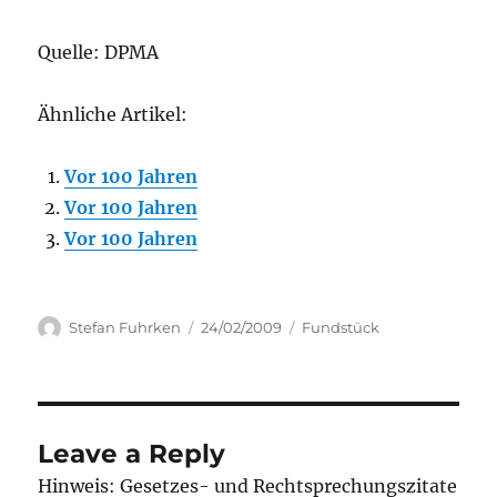
Quelle: DPMA
Ähnliche Artikel:
Vor 100 Jahren
Vor 100 Jahren
Vor 100 Jahren
Author
Posted
Categories
Stefan Fuhrken
24/02/2009
Fundstück
on
Leave a Reply
Hinweis: Gesetzes- und Rechtsprechungszitate