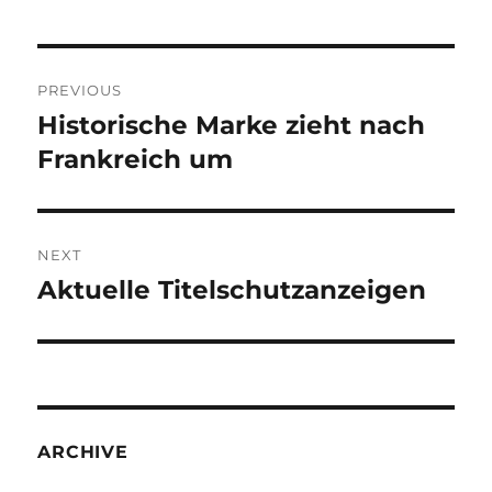
Post
PREVIOUS
navigation
Historische Marke zieht nach
Previous
post:
Frankreich um
NEXT
Aktuelle Titelschutzanzeigen
Next
post:
ARCHIVE