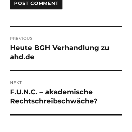
Post
PREVIOUS
navigation
Heute BGH Verhandlung zu
Previous
post:
ahd.de
NEXT
F.U.N.C. – akademische
Next
post:
Rechtschreibschwäche?