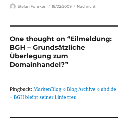
Author
Posted
Categories
Stefan Fuhrken
19/02/2009
Nachricht
on
One thought on “Eilmeldung:
BGH – Grundsätzliche
Überlegung zum
Domainhandel?”
Pingback:
MarkenBlog » Blog Archive » ahd.de
- BGH bleibt seiner Linie treu