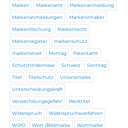
Marken
Markenamt
Markenanmeldung
Markenanmeldungen
Markeninhaber
Markenlöschung
Markenrecht
Markenregister
markenschutz
markenstreit
Montag
Patentamt
Schutzhindernisse
Schweiz
Sonntag
Titel
Titelschutz
Unionsmarke
Unterscheidungskraft
Verwechslungsgefahr
Werktitel
Widerspruch
Widerspruchsverfahren
WIPO
Wort-/Bildmarke
Wortmarke