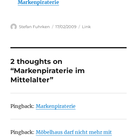
Markenpiraterie
Author
Posted
Categories
Stefan Fuhrken
17/02/2009
Link
on
2 thoughts on
“Markenpiraterie im
Mittelalter”
Pingback:
Markenpiraterie
Pingback:
Möbelhaus darf nicht mehr mit