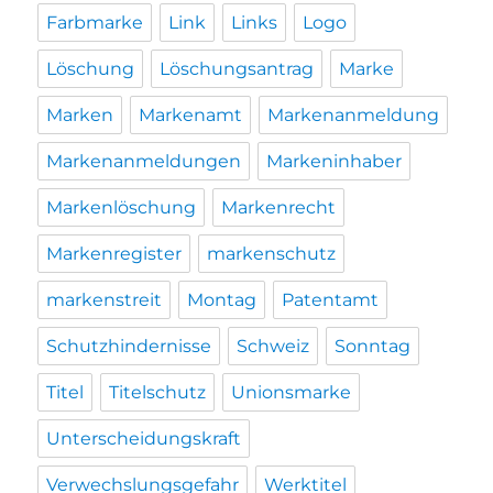
Farbmarke
Link
Links
Logo
Löschung
Löschungsantrag
Marke
Marken
Markenamt
Markenanmeldung
Markenanmeldungen
Markeninhaber
Markenlöschung
Markenrecht
Markenregister
markenschutz
markenstreit
Montag
Patentamt
Schutzhindernisse
Schweiz
Sonntag
Titel
Titelschutz
Unionsmarke
Unterscheidungskraft
Verwechslungsgefahr
Werktitel