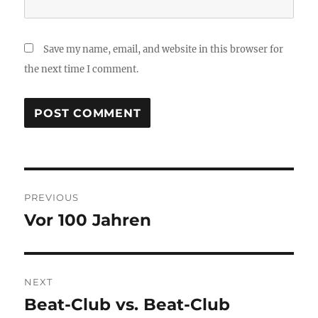
Save my name, email, and website in this browser for
the next time I comment.
Post
PREVIOUS
navigation
Vor 100 Jahren
Previous
post:
NEXT
Beat-Club vs. Beat-Club
Next