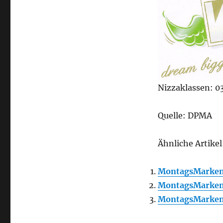
Nizzaklassen: 03
Quelle: DPMA
Ähnliche Artikel
MontagsMarken
MontagsMarken
MontagsMarken