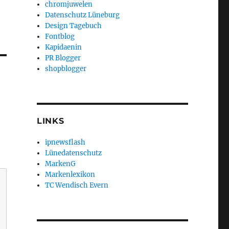
chromjuwelen
Datenschutz Lüneburg
Design Tagebuch
Fontblog
Kapidaenin
PR Blogger
shopblogger
LINKS
ipnewsflash
Lünedatenschutz
MarkenG
Markenlexikon
TC Wendisch Evern