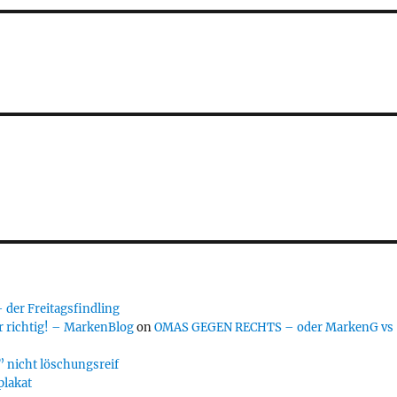
er Freitagsfindling
 richtig! – MarkenBlog
on
OMAS GEGEN RECHTS – oder MarkenG vs
 nicht löschungsreif
plakat