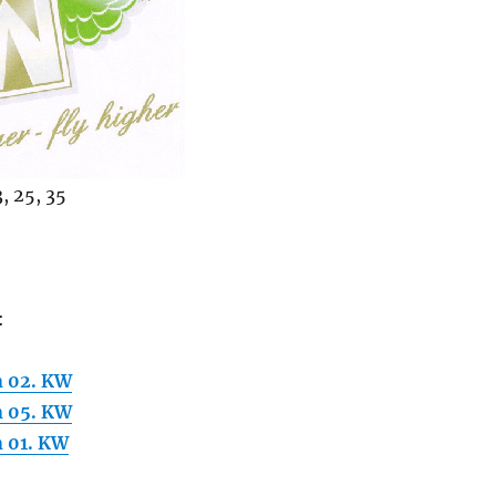
, 25, 35
:
 02. KW
 05. KW
 01. KW