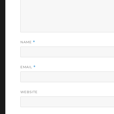
NAME
*
EMAIL
*
WEBSITE