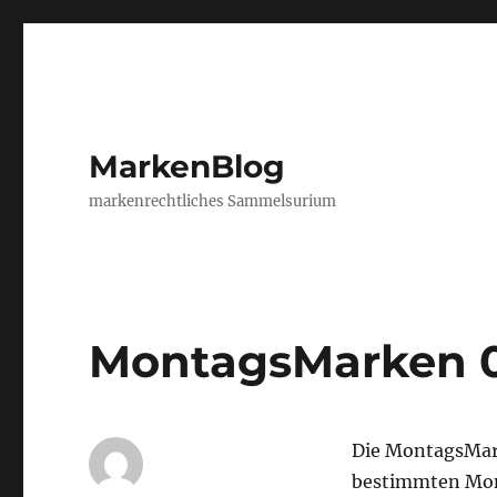
MarkenBlog
markenrechtliches Sammelsurium
MontagsMarken 
Die MontagsMar
bestimmten Mon