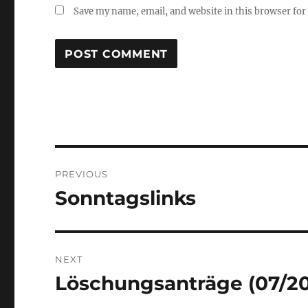
Save my name, email, and website in this browser for
Post
PREVIOUS
navigation
Sonntagslinks
Previous
post:
NEXT
Löschungsanträge (07/2
Next
post: