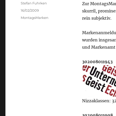
Author
Stefan Fuhrken
Zur MontagsMark
Posted
16/02/2009
skurril, promine
on
Categories
MontagsMarken
rein subjektiv.
Markenanmeldu
wurden insgesa
und Markenamt 
302008011943
Nizzaklassen: 32
302008011998