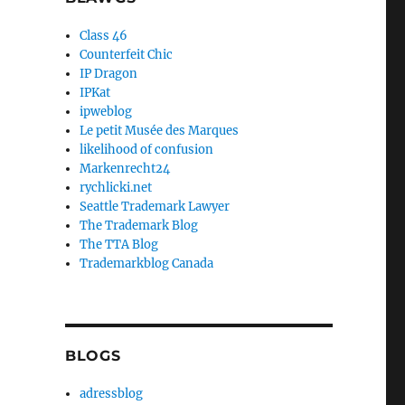
Class 46
Counterfeit Chic
IP Dragon
IPKat
ipweblog
Le petit Musée des Marques
likelihood of confusion
Markenrecht24
rychlicki.net
Seattle Trademark Lawyer
The Trademark Blog
The TTA Blog
Trademarkblog Canada
BLOGS
adressblog