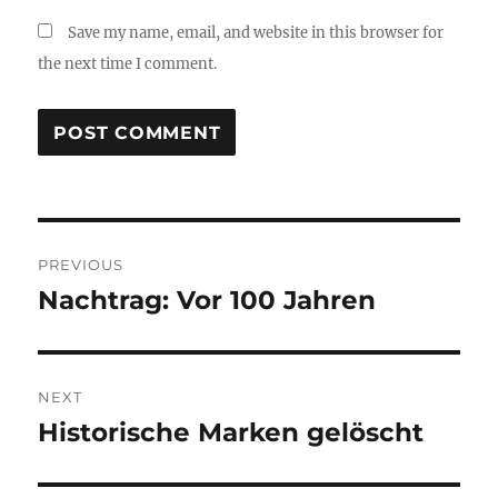
Save my name, email, and website in this browser for
the next time I comment.
Post
PREVIOUS
navigation
Nachtrag: Vor 100 Jahren
Previous
post:
NEXT
Historische Marken gelöscht
Next
post: