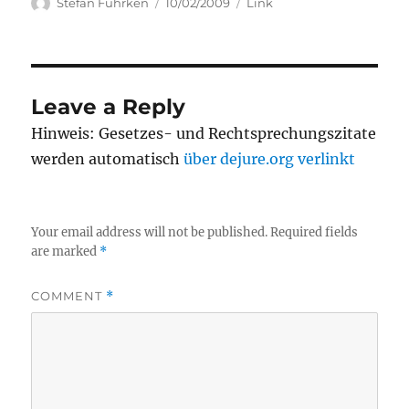
Author
Posted
Categories
Stefan Fuhrken
10/02/2009
Link
on
Leave a Reply
Hinweis: Gesetzes- und Rechtsprechungszitate
werden automatisch
über dejure.org verlinkt
Your email address will not be published.
Required fields
are marked
*
COMMENT
*