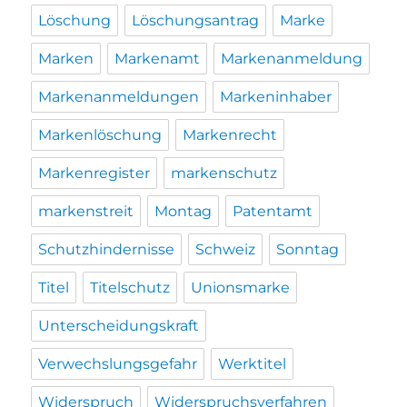
Löschung
Löschungsantrag
Marke
Marken
Markenamt
Markenanmeldung
Markenanmeldungen
Markeninhaber
Markenlöschung
Markenrecht
Markenregister
markenschutz
markenstreit
Montag
Patentamt
Schutzhindernisse
Schweiz
Sonntag
Titel
Titelschutz
Unionsmarke
Unterscheidungskraft
Verwechslungsgefahr
Werktitel
Widerspruch
Widerspruchsverfahren