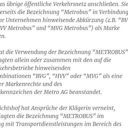
as übrige öffentliche Verkehrsnetz anschließen. Si
rerseits die Bezeichnung “Metrobus” in Verbindun
 ihr Unternehmen hinweisende Abkürzung (z.B. “B
VV Metrobus” und “MVG Metrobus”) als Marke
en.
hat die Verwendung der Bezeichnung “METROBUS”
agten allein oder zusammen mit den auf die
rkehrsbetriebe hinweisenden
binationen “BVG”, “HVV” oder “MVG” als eine
rer Markenrechte und des
ennzeichen der Metro AG beanstandet.
chtshof hat Ansprüche der Klägerin verneint,
klagten die Bezeichnung “METROBUS” im
mit Transportdienstleistungen im Bereich des