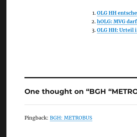
OLG HH entsche
hOLG: MVG darf
OLG HH: Urteil
One thought on “BGH “METR
Pingback:
BGH: METROBUS