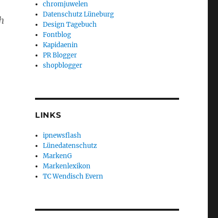
chromjuwelen
Datenschutz Lüneburg
h
Design Tagebuch
Fontblog
Kapidaenin
PR Blogger
shopblogger
LINKS
ipnewsflash
Lünedatenschutz
MarkenG
Markenlexikon
TC Wendisch Evern