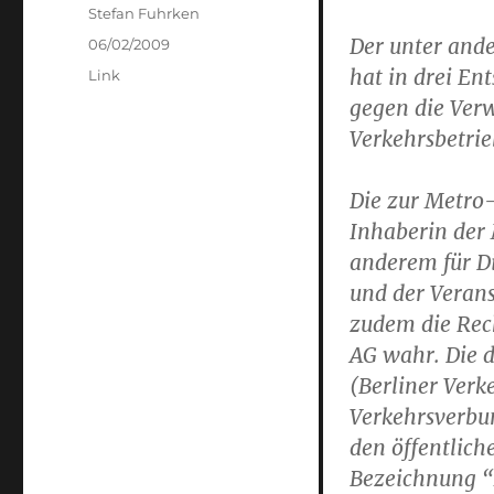
Author
Stefan Fuhrken
Der unter ande
Posted
06/02/2009
on
hat in drei E
Categories
Link
gegen die Ve
Verkehrsbetri
Die zur Metro
Inhaberin de
anderem für D
und der Verans
zudem die Rec
AG wahr. Die d
(Berliner Ver
Verkehrsverbu
den öffentlic
Bezeichnung “