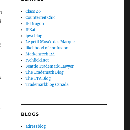
n
Class 46
Counterfeit Chic
g
IP Dragon
IPKat
ipweblog
Le petit Musée des Marques
e
likelihood of confusion
Markenrecht24
rychlicki.net
Seattle Trademark Lawyer
The Trademark Blog
s
The TTA Blog
Trademarkblog Canada
s
BLOGS
adressblog