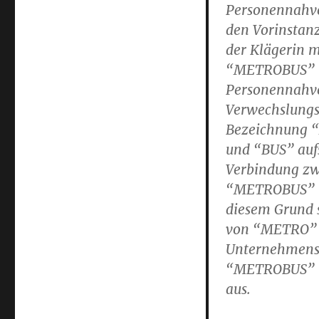
Personennahve
den Vorinstan
der Klägerin 
“METROBUS” be
Personennahve
Verwechslungsg
Bezeichnung “
und “BUS” auf
Verbindung zw
“METROBUS” un
diesem Grund 
von “METRO” a
Unternehmens
“METROBUS” im
aus.