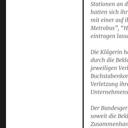
Stationen an d
hatten sich ih
mit einer auf
Metrobus”, “H
eintragen lass
Die Klägerin 
durch die Bekl
jeweiligen Ve
Buchstabenkom
Verletzung ih
Unternehmensk
Der Bundesgeri
soweit die Be
Zusammenhang 