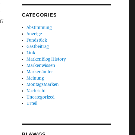
e
g
CATEGORIES
VG
Abstimmung
Anzeige
Fundstück
Gastbeitrag
Link
MarkenBlog History
Markenwissen
Markenämter
Meinung
MontagsMarken
Nachricht
Uncategorized
Urteil
BLAWGS