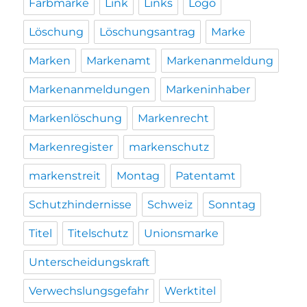
Farbmarke
Link
Links
Logo
Löschung
Löschungsantrag
Marke
Marken
Markenamt
Markenanmeldung
Markenanmeldungen
Markeninhaber
Markenlöschung
Markenrecht
Markenregister
markenschutz
markenstreit
Montag
Patentamt
Schutzhindernisse
Schweiz
Sonntag
Titel
Titelschutz
Unionsmarke
Unterscheidungskraft
Verwechslungsgefahr
Werktitel