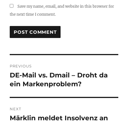
Save my name, email, and website in this browser for
the next time I comment.
Post
PREVIOUS
navigation
DE-Mail vs. Dmail – Droht da
Previous
post:
ein Markenproblem?
NEXT
Märklin meldet Insolvenz an
Next
post: