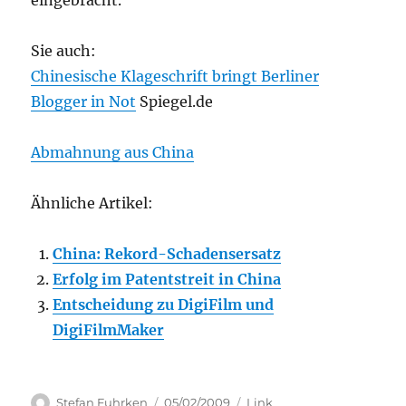
eingebracht.
Sie auch:
Chinesische Klageschrift bringt Berliner
Blogger in Not
Spiegel.de
Abmahnung aus China
Ähnliche Artikel:
China: Rekord-Schadensersatz
Erfolg im Patentstreit in China
Entscheidung zu DigiFilm und
DigiFilmMaker
Author
Posted
Categories
Stefan Fuhrken
05/02/2009
Link