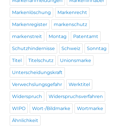
Markenanmeldungen
Markeninhaber
Markenlöschung
Markenrecht
Markenregister
markenschutz
markenstreit
Montag
Patentamt
Schutzhindernisse
Schweiz
Sonntag
Titel
Titelschutz
Unionsmarke
Unterscheidungskraft
Verwechslungsgefahr
Werktitel
Widerspruch
Widerspruchsverfahren
WIPO
Wort-/Bildmarke
Wortmarke
Ähnlichkeit