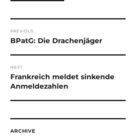
Post
PREVIOUS
navigation
BPatG: Die Drachenjäger
Previous
post:
NEXT
Frankreich meldet sinkende
Next
post:
Anmeldezahlen
ARCHIVE