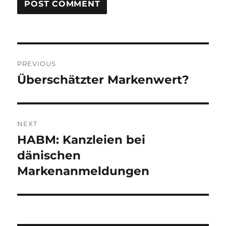
Post
PREVIOUS
navigation
Überschätzter Markenwert?
Previous
post:
NEXT
HABM: Kanzleien bei
Next
post:
dänischen
Markenanmeldungen