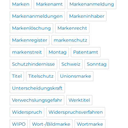
Marken
Markenamt
Markenanmeldung
Markenanmeldungen
Markeninhaber
Markenlöschung
Markenrecht
Markenregister
markenschutz
markenstreit
Montag
Patentamt
Schutzhindernisse
Schweiz
Sonntag
Titel
Titelschutz
Unionsmarke
Unterscheidungskraft
Verwechslungsgefahr
Werktitel
Widerspruch
Widerspruchsverfahren
WIPO
Wort-/Bildmarke
Wortmarke