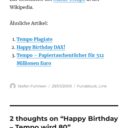
Wikipedia.
Ähnliche Artikel:
Tempo Plagiate
Happy Birthday DAX!
Tempo – Papiertaschentücher für 512
Millionen Euro
Author
Posted
Categories
Stefan Fuhrken
29/01/2009
Fundstück
,
Link
on
2 thoughts on “Happy Birthday
– Tempo wird 80”