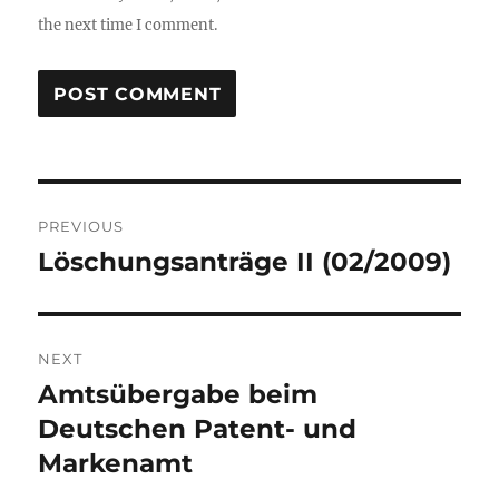
the next time I comment.
Post
PREVIOUS
navigation
Löschungsanträge II (02/2009)
Previous
post:
NEXT
Amtsübergabe beim
Next
post:
Deutschen Patent- und
Markenamt