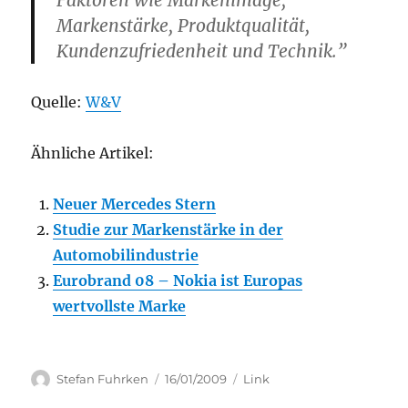
Faktoren wie Markenimage,
Markenstärke, Produktqualität,
Kundenzufriedenheit und Technik.”
Quelle:
W&V
Ähnliche Artikel:
Neuer Mercedes Stern
Studie zur Markenstärke in der
Automobilindustrie
Eurobrand 08 – Nokia ist Europas
wertvollste Marke
Author
Posted
Categories
Stefan Fuhrken
16/01/2009
Link
on