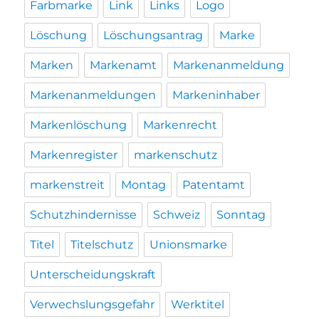
Farbmarke
Link
Links
Logo
Löschung
Löschungsantrag
Marke
Marken
Markenamt
Markenanmeldung
Markenanmeldungen
Markeninhaber
Markenlöschung
Markenrecht
Markenregister
markenschutz
markenstreit
Montag
Patentamt
Schutzhindernisse
Schweiz
Sonntag
Titel
Titelschutz
Unionsmarke
Unterscheidungskraft
Verwechslungsgefahr
Werktitel