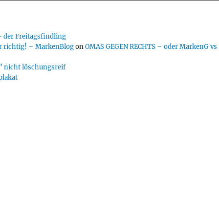
er Freitagsfindling
 richtig! – MarkenBlog
on
OMAS GEGEN RECHTS – oder MarkenG vs
 nicht löschungsreif
plakat