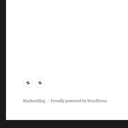
Markenrecherche
Gastbeiträge
MarkenBlog
Proudly powered by WordPress