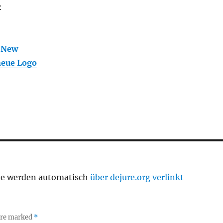
:
d New
neue Logo
te werden automatisch
über dejure.org verlinkt
 are marked
*