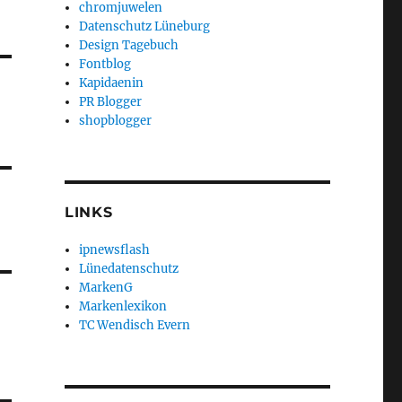
chromjuwelen
Datenschutz Lüneburg
Design Tagebuch
Fontblog
Kapidaenin
PR Blogger
shopblogger
LINKS
ipnewsflash
Lünedatenschutz
MarkenG
Markenlexikon
TC Wendisch Evern