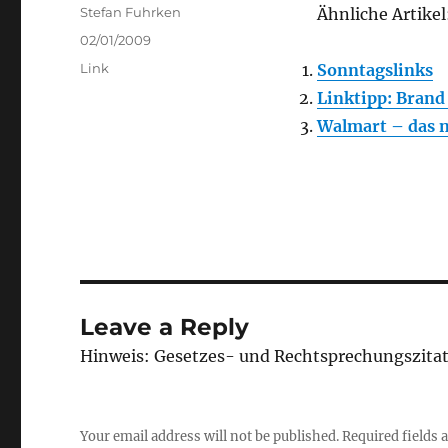
Author
Stefan Fuhrken
Ähnliche Artikel
Posted
02/01/2009
on
Categories
Link
Sonntagslinks
Linktipp: Bran
Walmart – das 
Leave a Reply
Hinweis: Gesetzes- und Rechtsprechungszita
Your email address will not be published.
Required fields