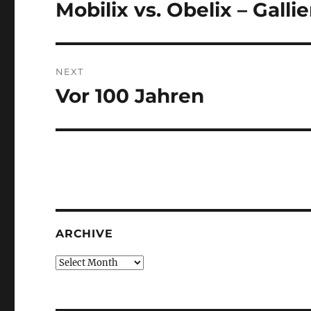
navigation
Mobilix vs. Obelix – Gal
Previous
post:
NEXT
Vor 100 Jahren
Next
post:
ARCHIVE
Archive