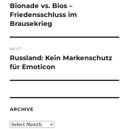
navigation
Bionade vs. Bios –
Previous
post:
Friedensschluss im
Brausekrieg
NEXT
Russland: Kein Markenschutz
Next
post:
für Emoticon
ARCHIVE
Archive