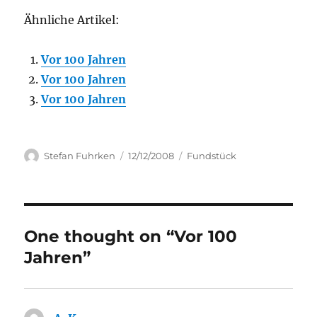
Ähnliche Artikel:
Vor 100 Jahren
Vor 100 Jahren
Vor 100 Jahren
Author
Posted
Categories
Stefan Fuhrken
12/12/2008
Fundstück
on
One thought on “Vor 100
Jahren”