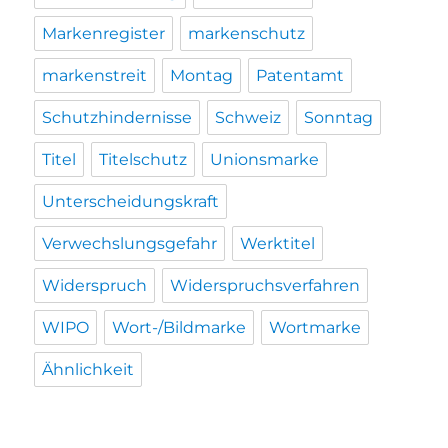
Markenregister
markenschutz
markenstreit
Montag
Patentamt
Schutzhindernisse
Schweiz
Sonntag
Titel
Titelschutz
Unionsmarke
Unterscheidungskraft
Verwechslungsgefahr
Werktitel
Widerspruch
Widerspruchsverfahren
WIPO
Wort-/Bildmarke
Wortmarke
Ähnlichkeit